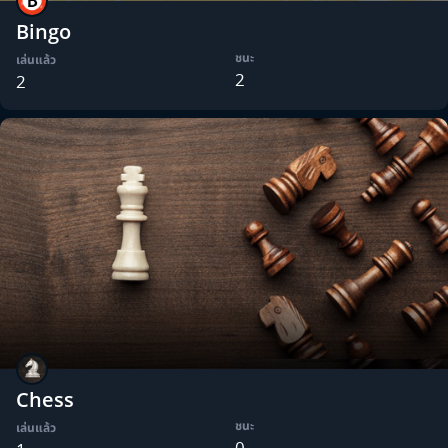
Bingo
ชนะ
เล่นแล้ว
2
2
Chess
ชนะ
เล่นแล้ว
0