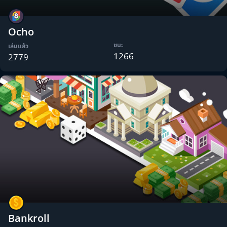
Ocho
ชนะ
เล่นแล้ว
1266
2779
Bankroll