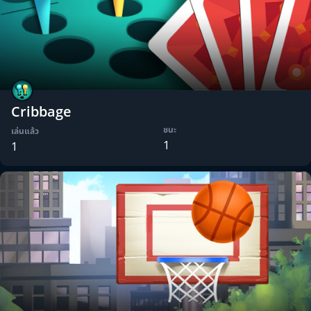
Cribbage
ชนะ
เล่นแล้ว
1
1