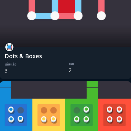
Dots & Boxes
ชนะ
เล่นแล้ว
2
3