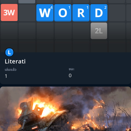
Literati
ชนะ
เล่นแล้ว
0
1