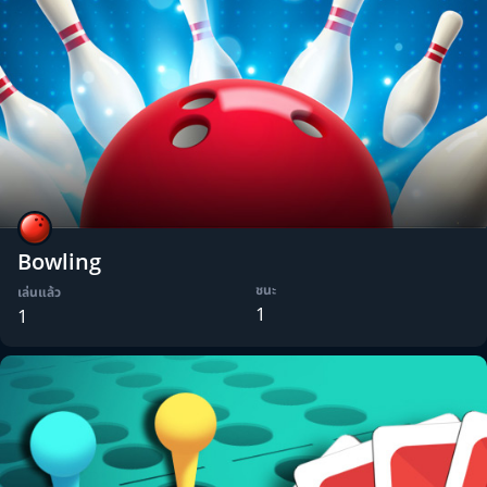
Bowling
ชนะ
เล่นแล้ว
1
1