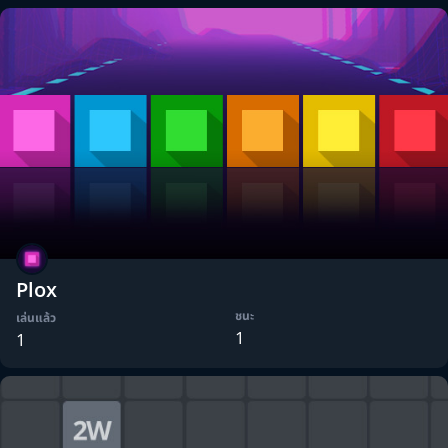
Plox
ชนะ
เล่นแล้ว
1
1