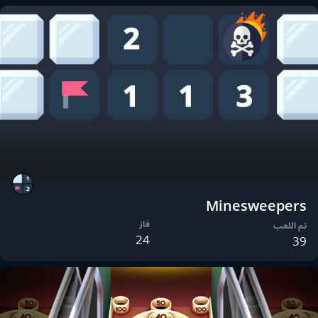
Minesweepers
فاز
تم اللعب
24
39