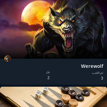
Werewolf
فاز
تم اللعب
2
3