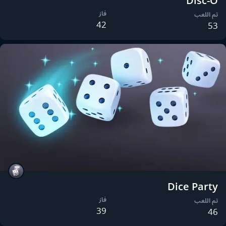
Disc-O
فاز
تم اللعب
42
53
Dice Party
فاز
تم اللعب
39
46