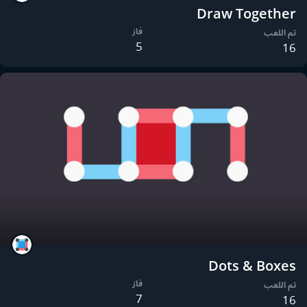
Draw Together
فاز
تم اللعب
5
16
Dots & Boxes
فاز
تم اللعب
7
16