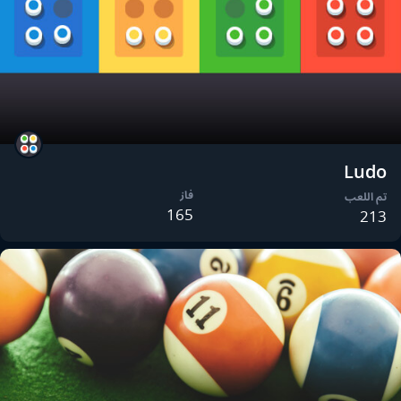
Ludo
فاز
تم اللعب
165
213