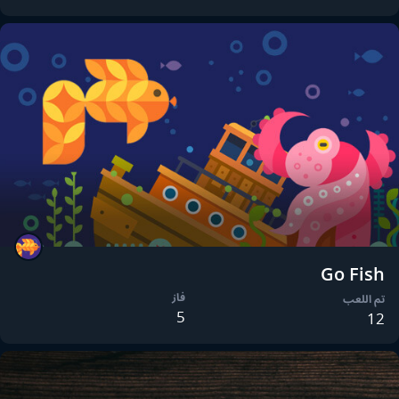
Go Fish
فاز
تم اللعب
5
12