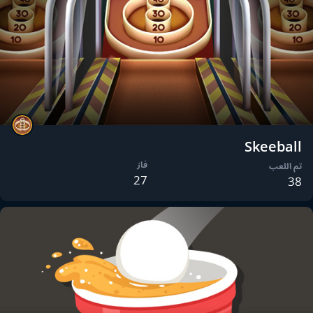
Skeeball
فاز
تم اللعب
27
38