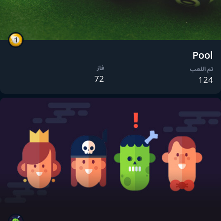
Pool
فاز
تم اللعب
72
124