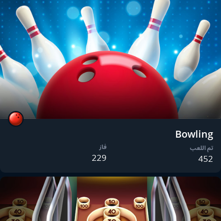
Bowling
فاز
تم اللعب
229
452