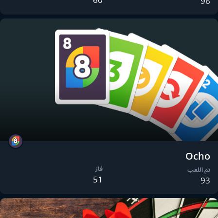
96
Ocho
فاز
تم اللعب
51
93