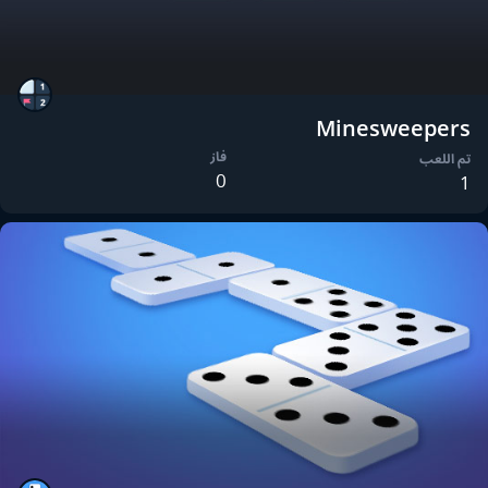
Minesweepers
فاز
تم اللعب
0
1