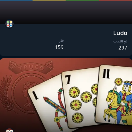
Ludo
فاز
تم اللعب
159
297