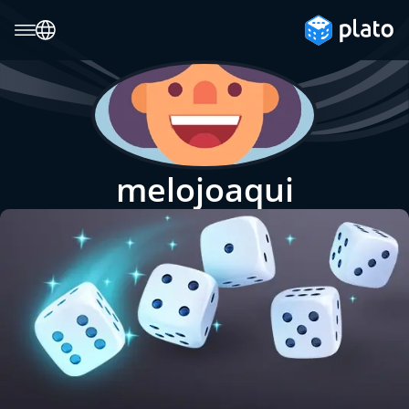
melojoaqui