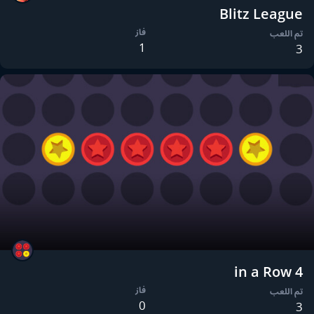
Blitz League
فاز
تم اللعب
1
3
4 in a Row
فاز
تم اللعب
0
3