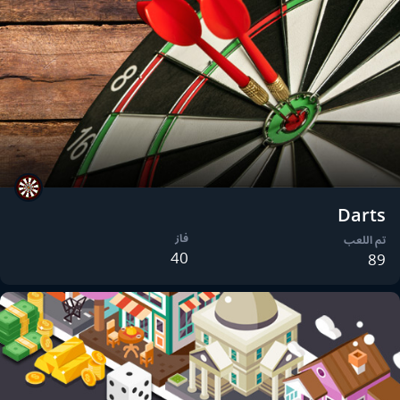
Darts
فاز
تم اللعب
40
89