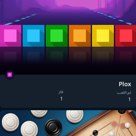
Plox
فاز
تم اللعب
1
1