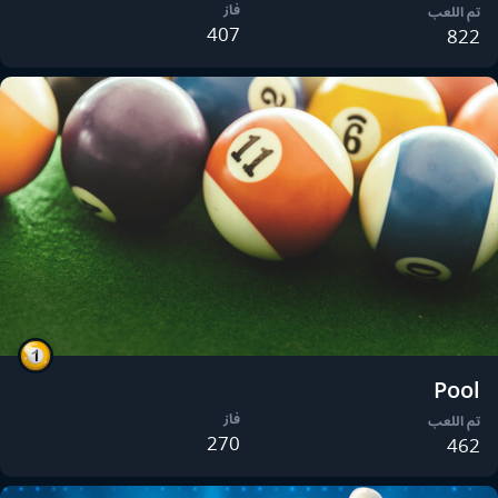
فاز
تم اللعب
407
822
Pool
فاز
تم اللعب
270
462