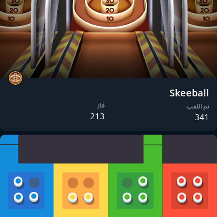
Skeeball
فاز
تم اللعب
213
341