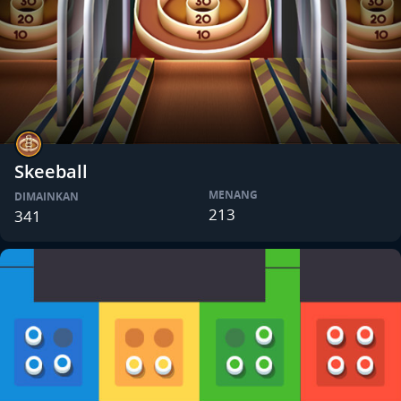
Skeeball
MENANG
DIMAINKAN
213
341