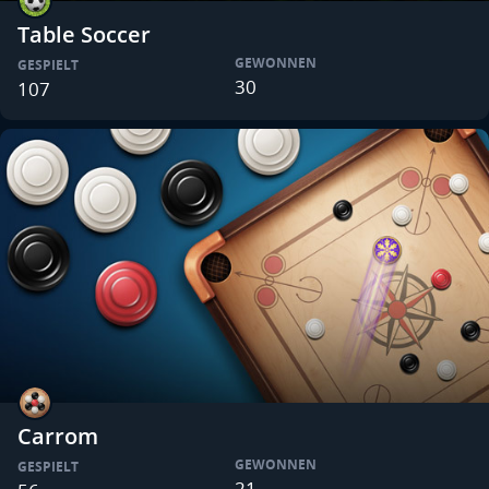
Table Soccer
GEWONNEN
GESPIELT
30
107
Carrom
GEWONNEN
GESPIELT
21