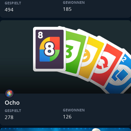
GEWONNEN
GESPIELT
185
494
Ocho
GEWONNEN
GESPIELT
126
278