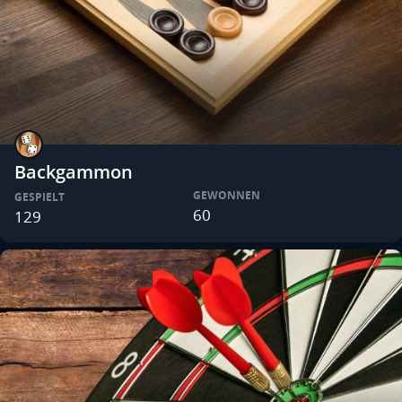
Backgammon
GEWONNEN
GESPIELT
60
129