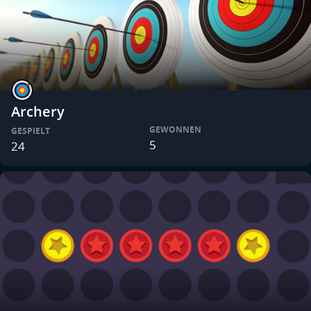
Archery
GEWONNEN
GESPIELT
5
24