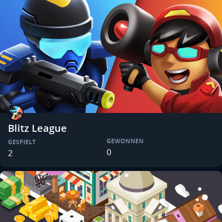
Blitz League
GEWONNEN
GESPIELT
0
2