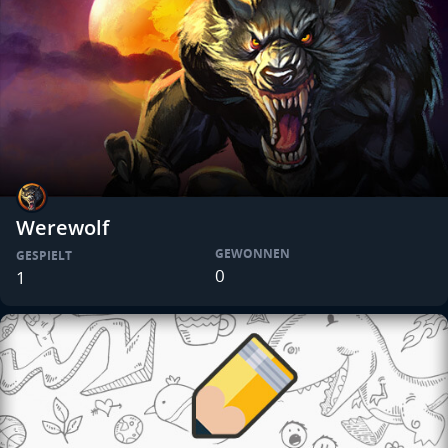
Werewolf
GEWONNEN
GESPIELT
0
1