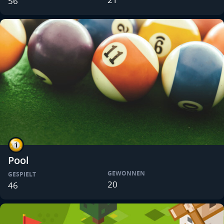
56
Pool
GEWONNEN
GESPIELT
20
46