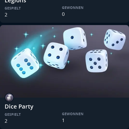
Legions
GEWONNEN
GESPIELT
0
2
Dice Party
GEWONNEN
GESPIELT
1
2