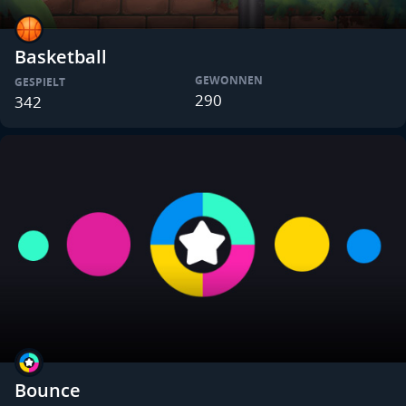
Basketball
GEWONNEN
GESPIELT
290
342
Bounce