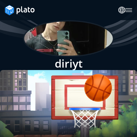
diriyt