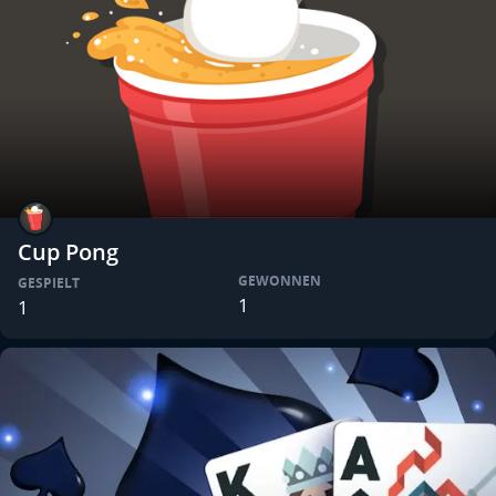
Cup Pong
GEWONNEN
GESPIELT
1
1