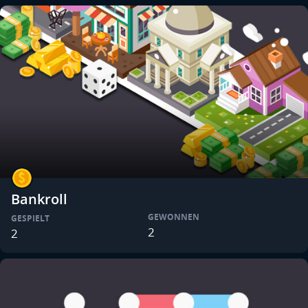
Bankroll
GEWONNEN
GESPIELT
2
2