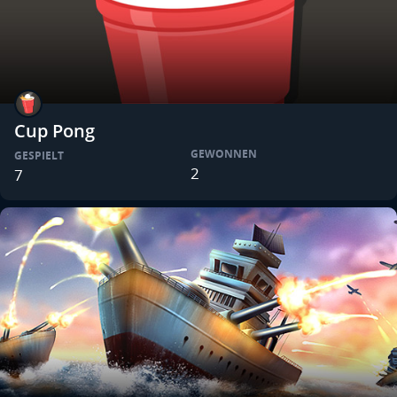
Cup Pong
GEWONNEN
GESPIELT
2
7