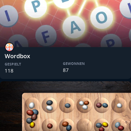
Wordbox
GEWONNEN
GESPIELT
87
118