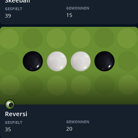
Skeeball
GEWONNEN
GESPIELT
15
39
Reversi
GEWONNEN
GESPIELT
20
35