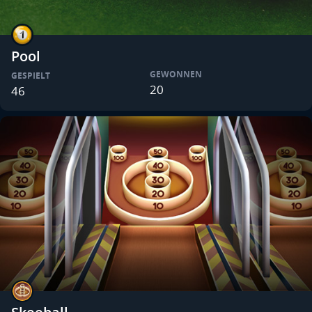
Pool
GEWONNEN
GESPIELT
20
46