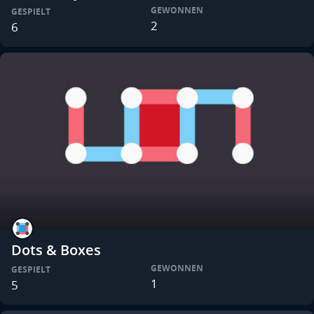
GEWONNEN
GESPIELT
2
6
Dots & Boxes
GEWONNEN
GESPIELT
1
5