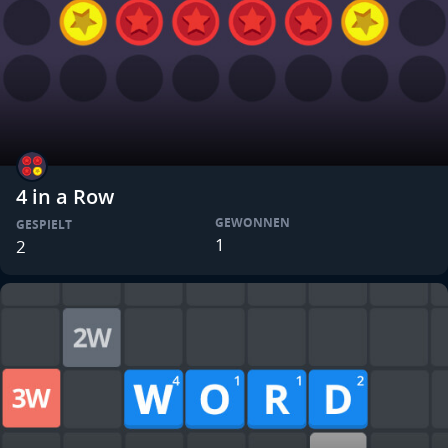
4 in a Row
GEWONNEN
GESPIELT
1
2