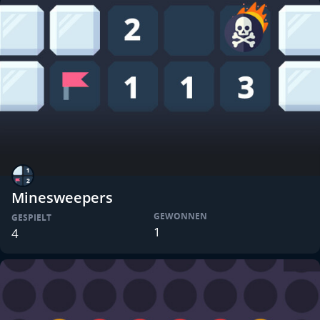
Minesweepers
GEWONNEN
GESPIELT
1
4