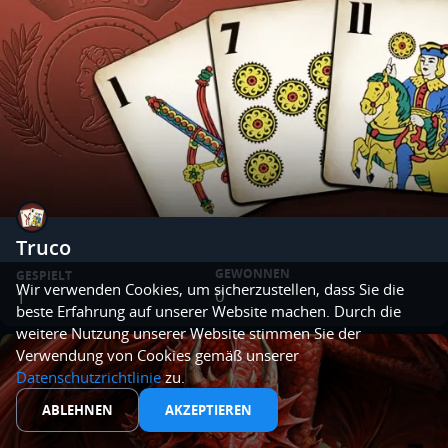
Truco
GEWONNEN
GESPIELT
Wir verwenden Cookies, um sicherzustellen, dass Sie die
0
1
beste Erfahrung auf unserer Website machen. Durch die
weitere Nutzung unserer Website stimmen Sie der
Verwendung von Cookies gemäß unserer
Datenschutzrichtlinie
zu.
ABLEHNEN
AKZEPTIEREN