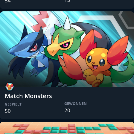
54
Match Monsters
GEWONNEN
GESPIELT
20
50