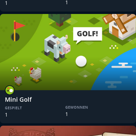
1
1
Mini Golf
GEWONNEN
GESPIELT
1
1