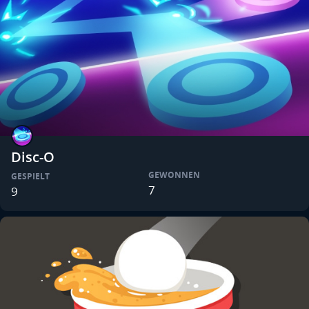
Disc-O
GEWONNEN
GESPIELT
7
9