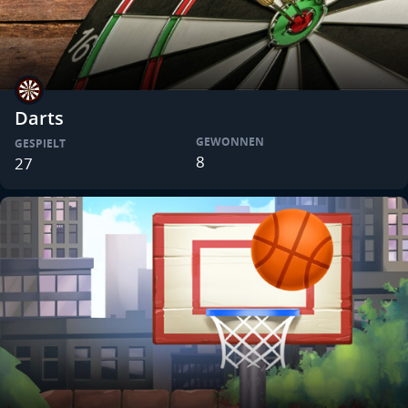
Darts
GEWONNEN
GESPIELT
8
27