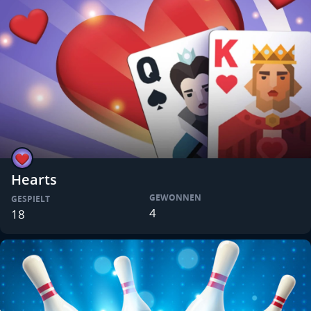
Hearts
GEWONNEN
GESPIELT
4
18