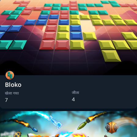
Bloko
जीता
खेला गया
4
7