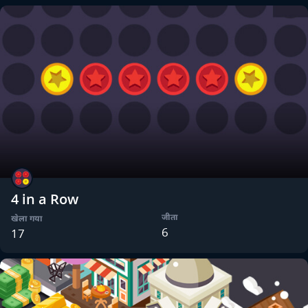
4 in a Row
जीता
खेला गया
6
17