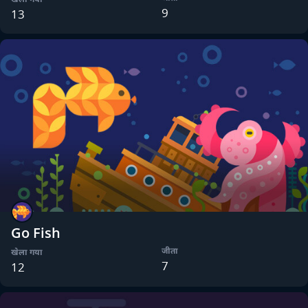
9
13
Go Fish
जीता
खेला गया
7
12