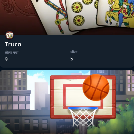
Truco
जीता
खेला गया
5
9