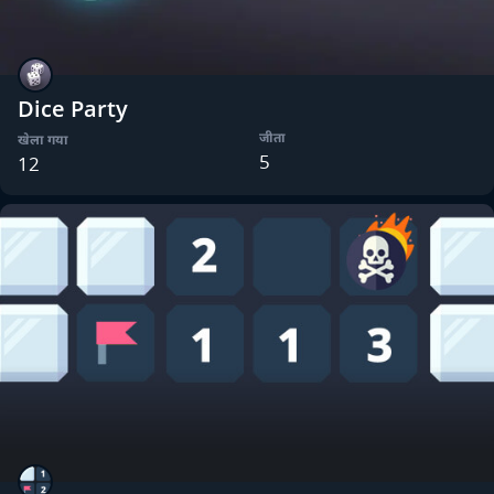
Dice Party
जीता
खेला गया
5
12