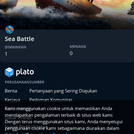
Sea Battle
MENANG
DIMAINKAN
0
1
PERUSAHAAN
SUMBER
Berita
Pertanyaan yang Sering Diajukan
Kerjaya
Pedoman Komunitas
Kami menggunakan cookie untuk memastikan Anda
PERUNDANGAN
mendapatkan pengalaman terbaik di situs web kami.
Dasar Privasi
Dengan terus menggunakan situs kami, Anda menyetujui
Syarat Perkhidmatan
penggunaan cookie kami sebagaimana diuraikan dalam