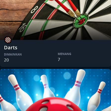
Darts
MENANG
DIMAINKAN
7
20