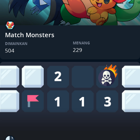
Match Monsters
MENANG
DIMAINKAN
229
504