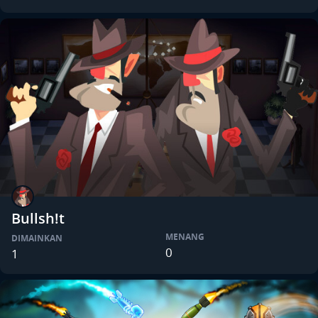
Bullsh!t
MENANG
DIMAINKAN
0
1