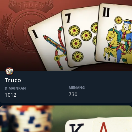
Truco
MENANG
DIMAINKAN
730
1012