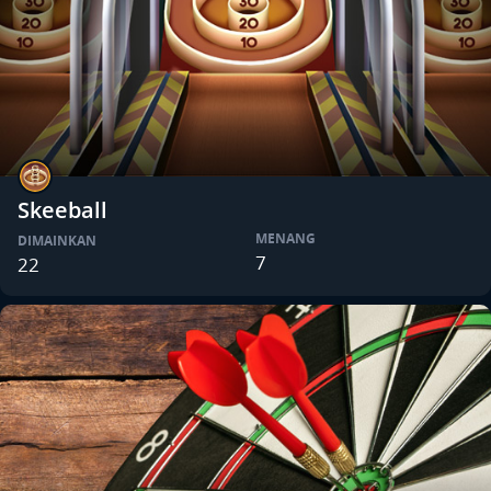
Skeeball
MENANG
DIMAINKAN
7
22