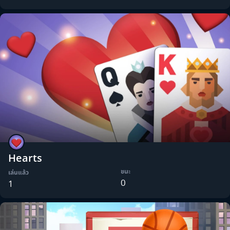
Hearts
ชนะ
เล่นแล้ว
0
1