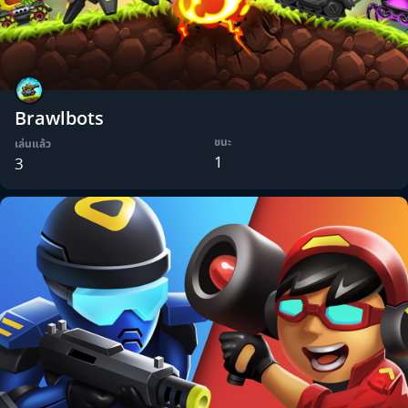
Brawlbots
ชนะ
เล่นแล้ว
1
3