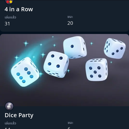
4 in a Row
ชนะ
เล่นแล้ว
20
31
Dice Party
ชนะ
เล่นแล้ว
6