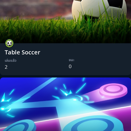
Table Soccer
ชนะ
เล่นแล้ว
0
2