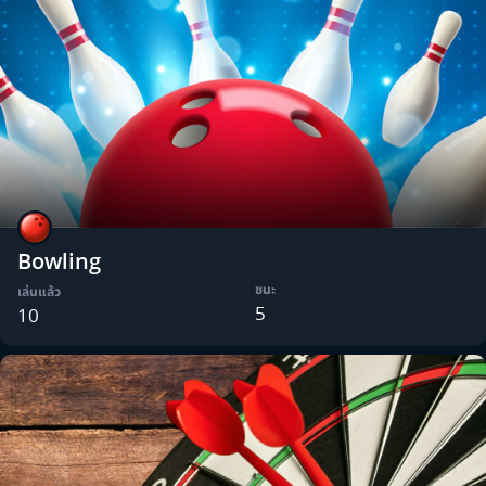
Bowling
ชนะ
เล่นแล้ว
5
10