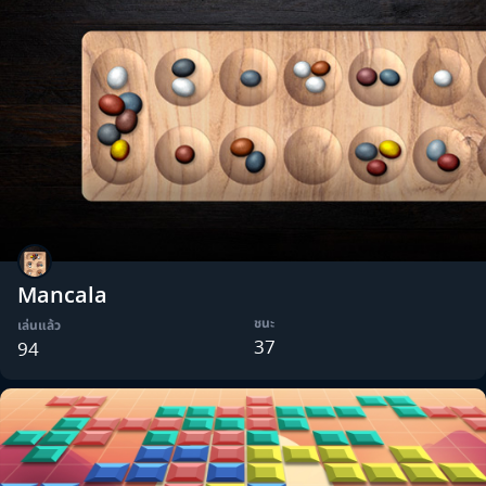
Mancala
ชนะ
เล่นแล้ว
37
94