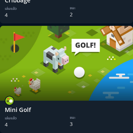
Cribbage
ชนะ
เล่นแล้ว
2
4
Mini Golf
ชนะ
เล่นแล้ว
3
4