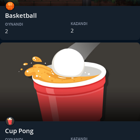
Basketball
KAZANDI
OYNANDI
2
2
Cup Pong
KAZANDI
OYNANDI