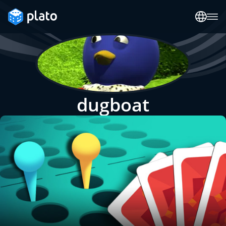
dugboat