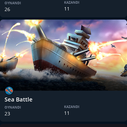
KAZANDI
OYNANDI
11
26
Sea Battle
KAZANDI
OYNANDI
11
23