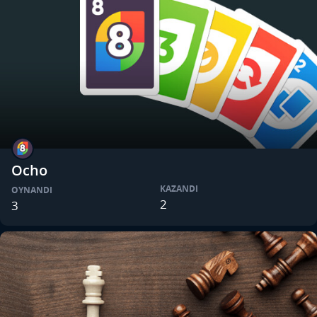
Ocho
KAZANDI
OYNANDI
2
3