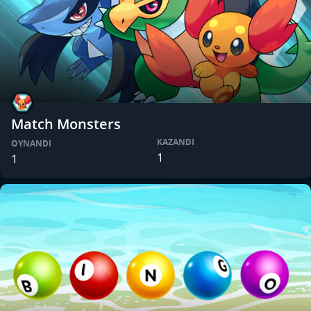
Match Monsters
KAZANDI
OYNANDI
1
1