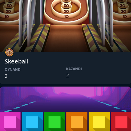
Skeeball
KAZANDI
OYNANDI
2
2