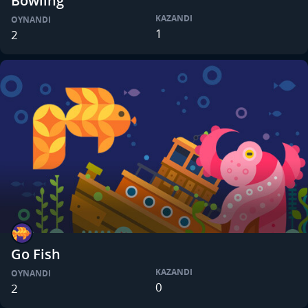
Bowling
KAZANDI
OYNANDI
1
2
Go Fish
KAZANDI
OYNANDI
0
2