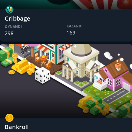
Cribbage
KAZANDI
OYNANDI
169
298
Bankroll