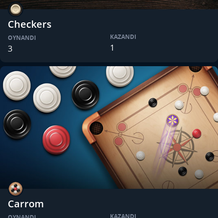
Checkers
KAZANDI
OYNANDI
1
3
Carrom
KAZANDI
OYNANDI