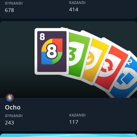
KAZANDI
OYNANDI
414
678
Ocho
KAZANDI
OYNANDI
117
243