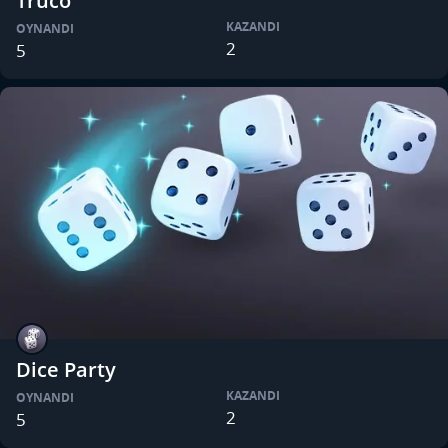
Truco
KAZANDI
OYNANDI
2
5
Dice Party
KAZANDI
OYNANDI
2
5