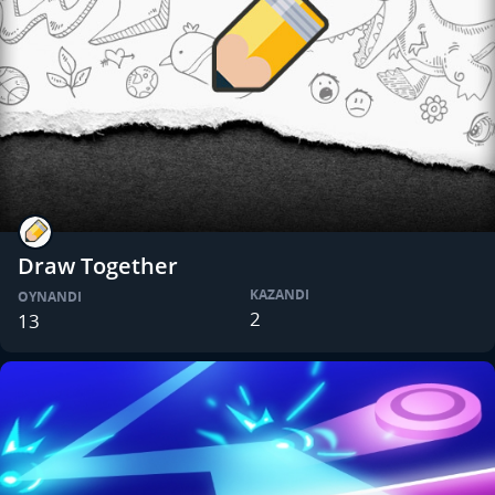
Draw Together
KAZANDI
OYNANDI
2
13