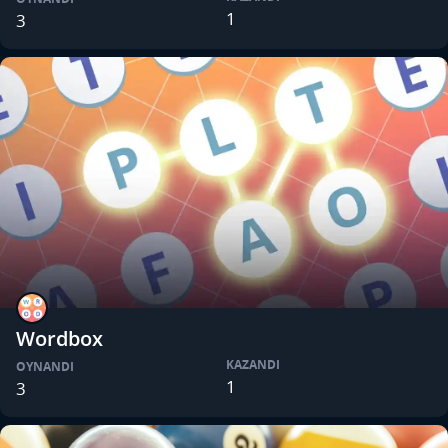
1
3
Wordbox
KAZANDI
OYNANDI
1
3