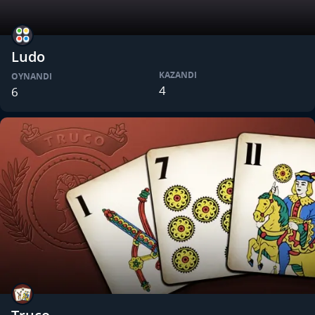
Ludo
KAZANDI
OYNANDI
4
6