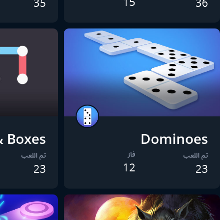
15
35
36
& Boxes
Dominoes
فاز
تم اللعب
تم اللعب
12
23
23