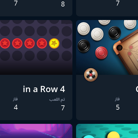
7
7
8
4 in a Row
فاز
فاز
تم اللعب
4
5
7