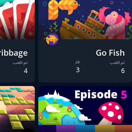
ribbage
Go Fish
فاز
تم اللعب
تم اللعب
3
4
6