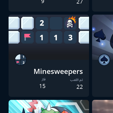
9
27
Minesweepers
فاز
تم اللعب
15
22