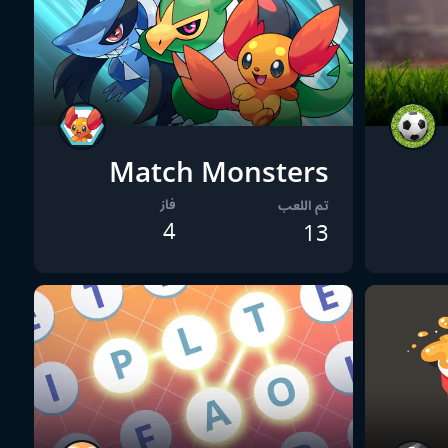
Match Monsters
فاز
تم اللعب
4
13