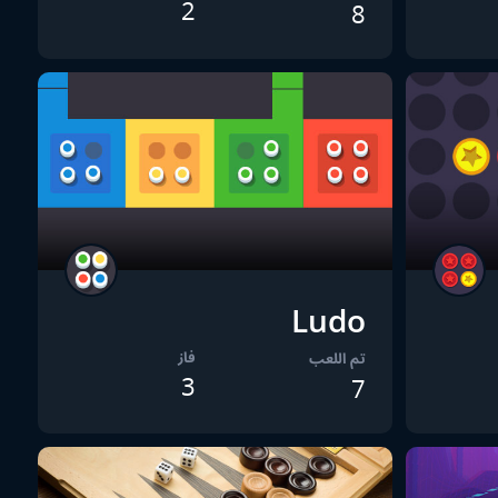
2
8
Ludo
فاز
تم اللعب
3
7