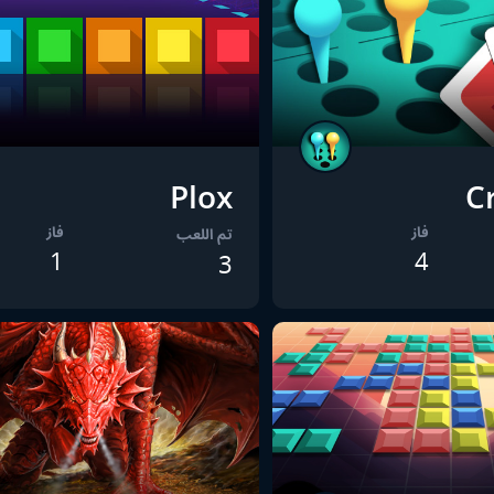
Plox
C
فاز
فاز
تم اللعب
1
4
3