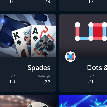
14
17
29
Spades
Dots 
فاز
فاز
تم اللعب
13
21
22