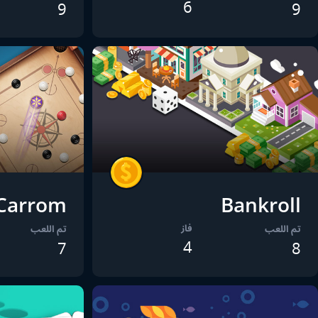
6
9
9
Carrom
Bankroll
فاز
تم اللعب
تم اللعب
4
7
8