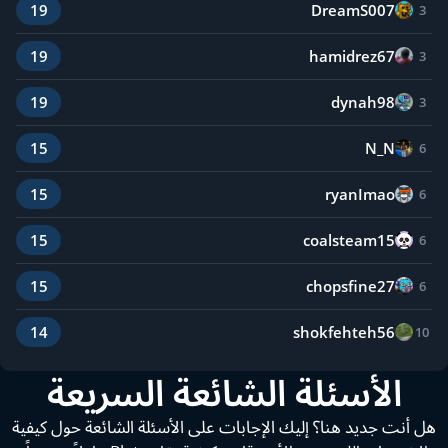
DreamS007
19
3
hamidrez67
19
3
dynah98
19
3
N_N
15
6
ryanImao
15
6
coalsteam15
15
6
chopsfine27
15
6
shokfehteh56
14
10
الأسئلة الشائعة السريعة
هل أنت جديد هنا؟ إليك الإجابات على الأسئلة الشائعة حول كيفية