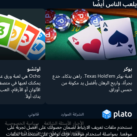
يلعب الناس أيضًا
بوكر
اوتشو
لعبة بوكر Texas Hold’em. راهن بذكاء، خدع
بجرأة، واربح الرهان بأفضل يد مكونة من
يمكنك لعبها في متصف
خمس أوراق.
الألوان أو الأرقام، الع
يدك أولاً.
الشركة
الموارد
قانوني
الأخبار
الأسئلة الشائعة
سياسة الخصوصية
نستخدم ملفات تعريف الارتباط لضمان حصولك على أفضل تجربة على
وظائف
إرشادات المجتمع
شروط الخدمة
موقعنا. بمواصلة استخدام موقعنا، فإنك توافق على استخدامنا لملفات