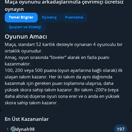
Maça oyununu arkadaşlarınızla çevrimiçi ücretsiz
oynayın
Temel Bilgiler
Oynanış
Puanlama
İpuçları ve Strateji
Oyunun Amacı
Maça, standart 52 kartlık desteyle oynanan 4 oyunculu bir
ortaklık oyunudur.
Amaç, oyun sırasında “löveler” alarak en fazla puanı
kazanmaktır.
100, 200 veya 500 puana (oyun ayarlarına bağlı olarak) ilk
ulaşan takım kazanır. Her iki takım da aynı dağıtımda
kazanmak için gereken puan toplamına ulaşırsa, daha
yüksek skora sahip takım kazanır. Bir takım -200’e (veya
daha altına) düşerse oyun sona erer ve o anda en yüksek
skora sahip takım kazanır.
En Üst Kazananlar
dynah98
197
1