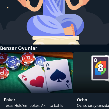
Benzer Oyunlar
Poker
Ocho
Texas Hold’em poker. Akıllıca bahis
Ocho, tarayıcınızd