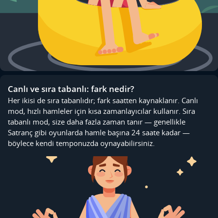
Canlı ve sıra tabanlı: fark nedir?
Her ikisi de sıra tabanlıdır; fark saatten kaynaklanır. Canlı
mod, hızlı hamleler için kısa zamanlayıcılar kullanır. Sıra
tabanlı mod, size daha fazla zaman tanır — genellikle
Satranç gibi oyunlarda hamle başına 24 saate kadar —
böylece kendi temponuzda oynayabilirsiniz.