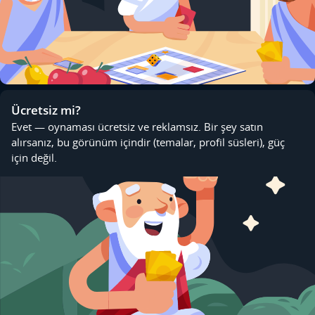
Ücretsiz mi?
Evet — oynaması ücretsiz ve reklamsız. Bir şey satın
alırsanız, bu görünüm içindir (temalar, profil süsleri), güç
için değil.