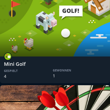
Mini Golf
GEWONNEN
GESPIELT
1
4