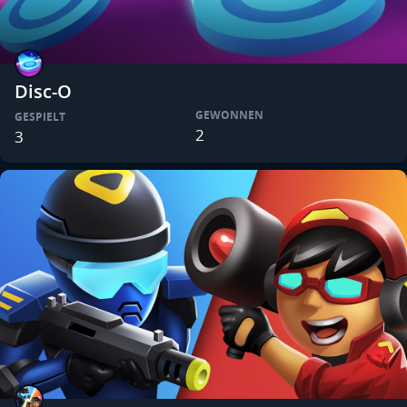
Disc-O
GEWONNEN
GESPIELT
2
3