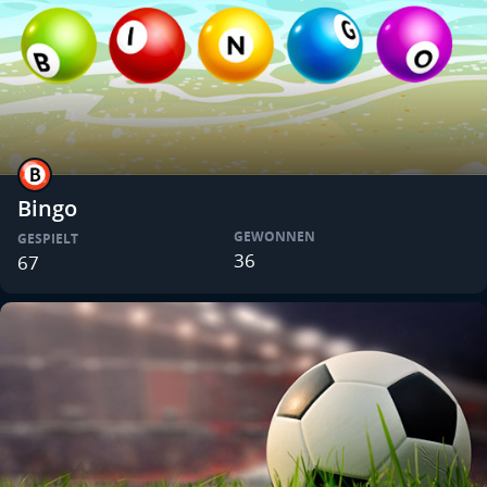
Bingo
GEWONNEN
GESPIELT
36
67