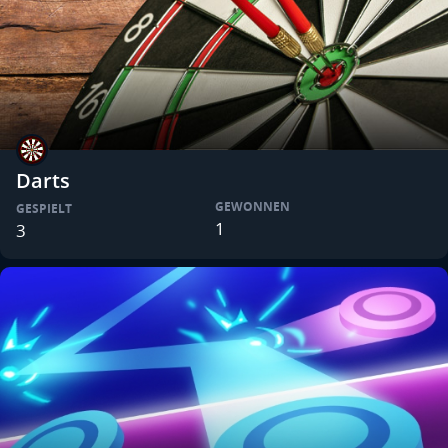
Darts
GEWONNEN
GESPIELT
1
3