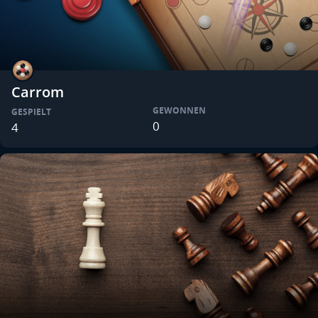
Carrom
GEWONNEN
GESPIELT
0
4