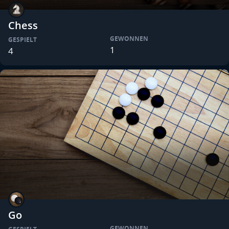
Chess
GEWONNEN
GESPIELT
1
4
Go
GEWONNEN