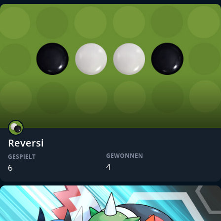
Reversi
GEWONNEN
GESPIELT
4
6