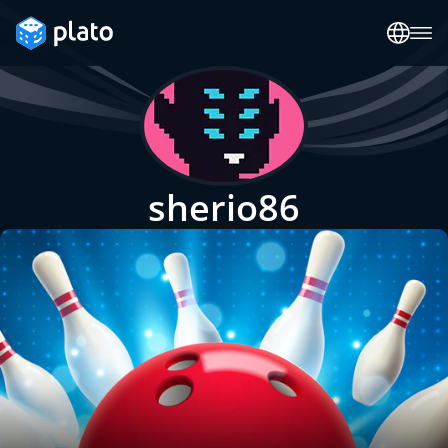
sherio86