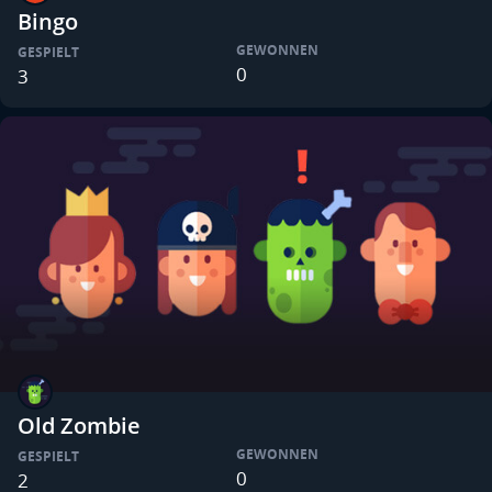
Bingo
GEWONNEN
GESPIELT
0
3
Old Zombie
GEWONNEN
GESPIELT
0
2