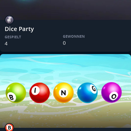
Dice Party
GEWONNEN
GESPIELT
0
4