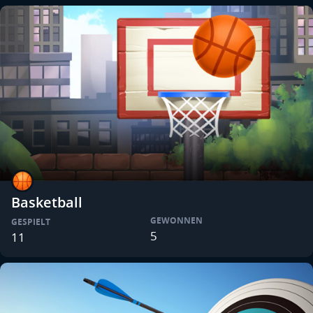
Basketball
GEWONNEN
GESPIELT
5
11