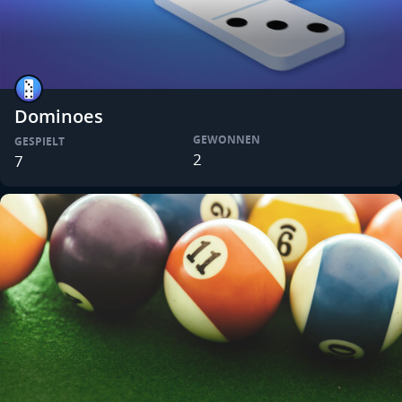
Dominoes
GEWONNEN
GESPIELT
2
7