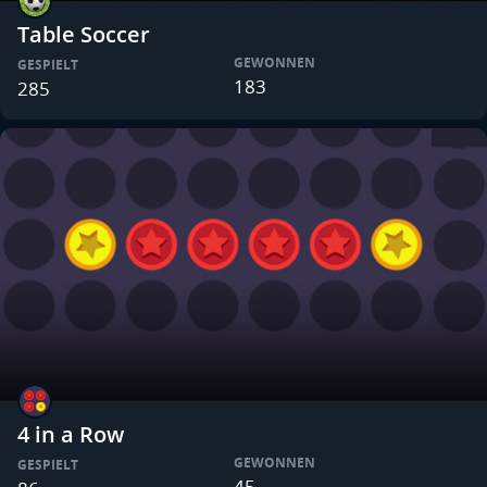
Table Soccer
GEWONNEN
GESPIELT
183
285
4 in a Row
GEWONNEN
GESPIELT
45