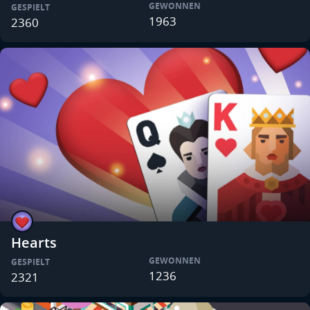
GEWONNEN
GESPIELT
1963
2360
Hearts
GEWONNEN
GESPIELT
1236
2321