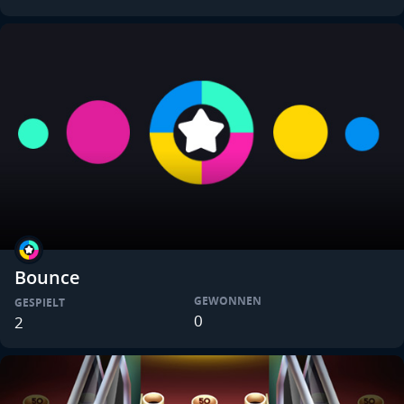
Bounce
GEWONNEN
GESPIELT
0
2