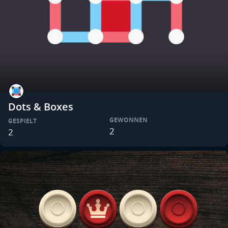
Dots & Boxes
GEWONNEN
GESPIELT
2
2