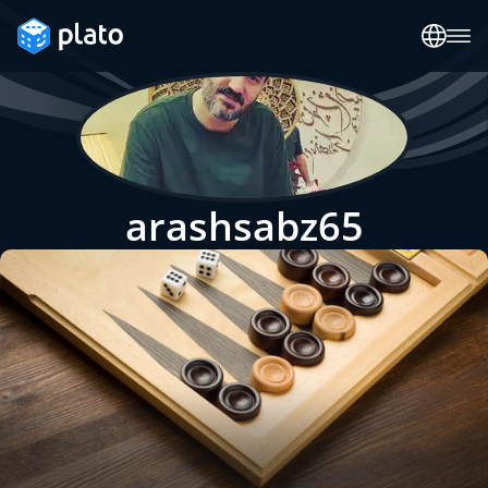
arashsabz65