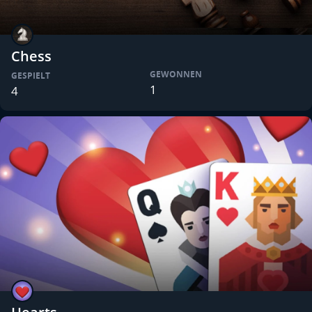
Chess
GEWONNEN
GESPIELT
1
4