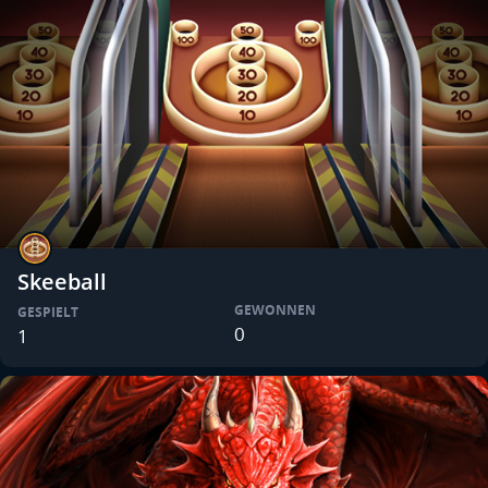
Skeeball
GEWONNEN
GESPIELT
0
1