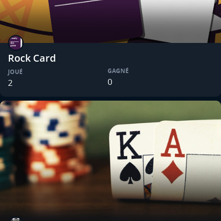
Rock Card
GAGNÉ
JOUÉ
0
2