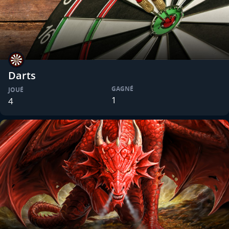
Darts
GAGNÉ
JOUÉ
1
4