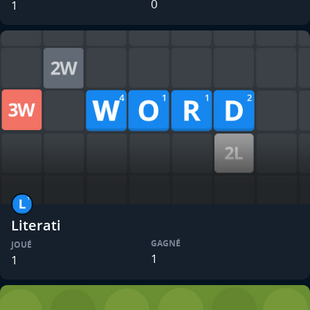
0
1
Literati
GAGNÉ
JOUÉ
1
1