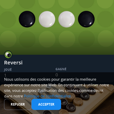
Reversi
GAGNÉ
JOUÉ
0
1
Nous utilisons des cookies pour garantir la meilleure
expérience sur notre site Web. En continuant à utiliser notre
site, vous acceptez l'utilisation des cookies comme décrit
dans notre
Politique de confidentialité
.
REFUSER
ACCEPTER