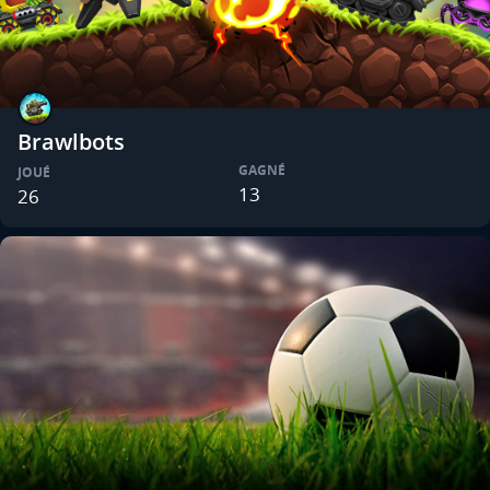
Brawlbots
GAGNÉ
JOUÉ
13
26