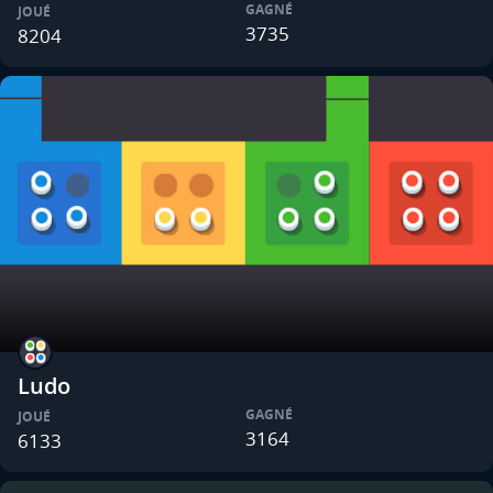
GAGNÉ
JOUÉ
3735
8204
Ludo
GAGNÉ
JOUÉ
3164
6133