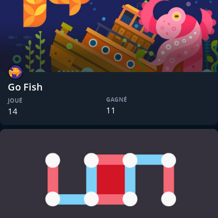
Go Fish
GAGNÉ
JOUÉ
11
14