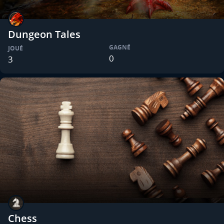
Dungeon Tales
GAGNÉ
JOUÉ
0
3
Chess