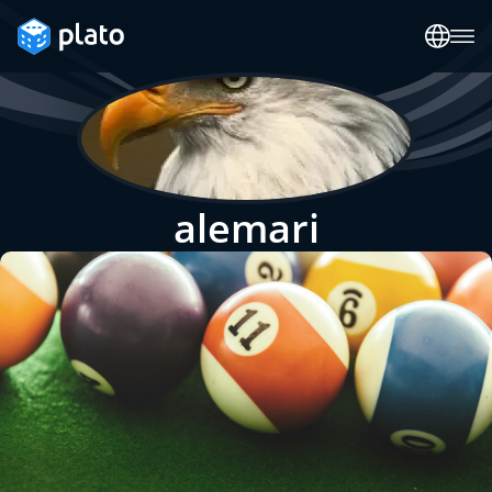
alemari