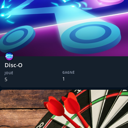
Disc-O
GAGNÉ
JOUÉ
1
5