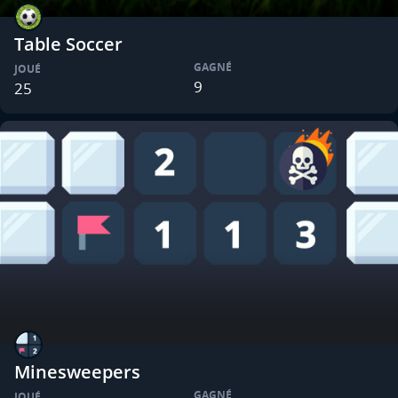
Table Soccer
GAGNÉ
JOUÉ
9
25
Minesweepers
GAGNÉ
JOUÉ