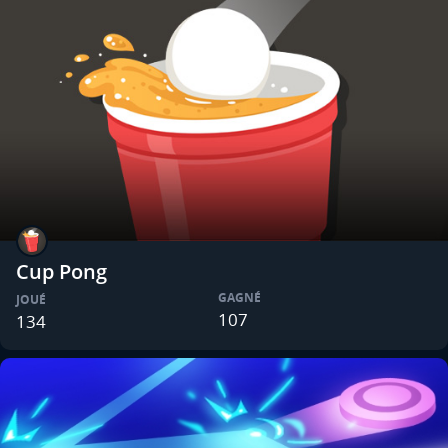
Cup Pong
GAGNÉ
JOUÉ
107
134