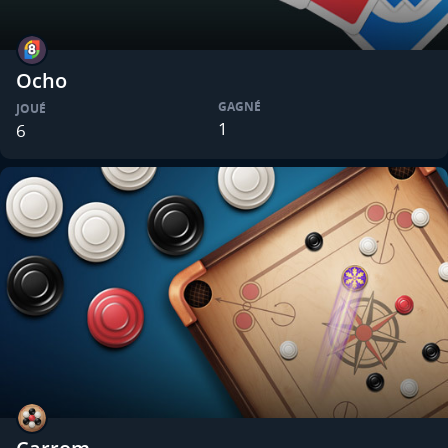
Ocho
GAGNÉ
JOUÉ
1
6