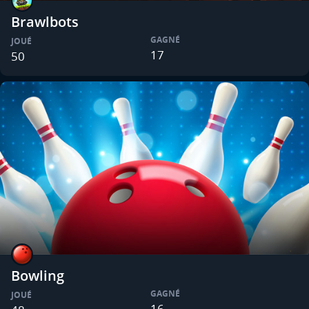
Brawlbots
GAGNÉ
JOUÉ
17
50
Bowling
GAGNÉ
JOUÉ
16