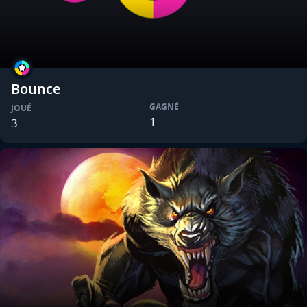
Bounce
GAGNÉ
JOUÉ
1
3