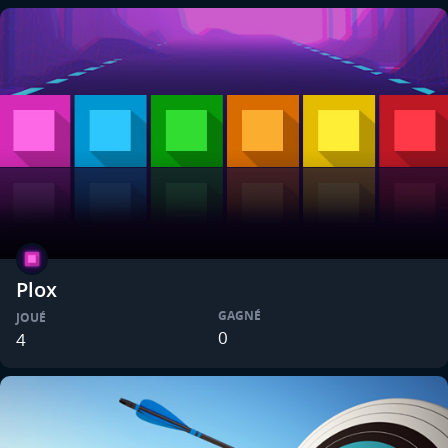
Plox
GAGNÉ
JOUÉ
0
4