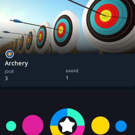
Archery
GAGNÉ
JOUÉ
1
3