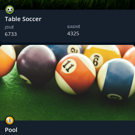
Table Soccer
GAGNÉ
JOUÉ
4325
6733
Pool