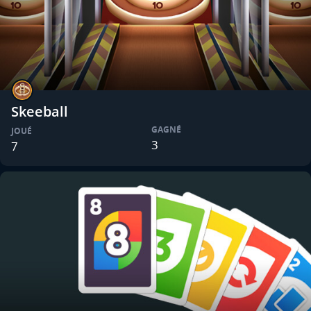
Skeeball
GAGNÉ
JOUÉ
3
7