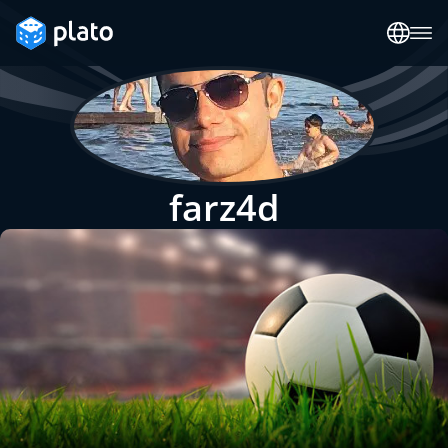
farz4d