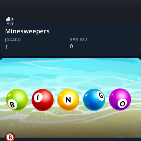
Minesweepers
GANHOU
JOGADO
0
1