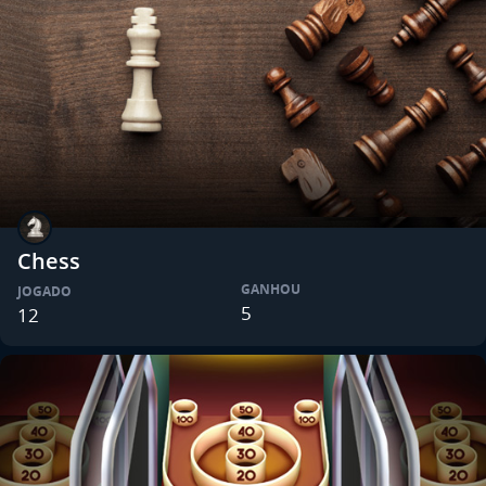
Chess
GANHOU
JOGADO
5
12