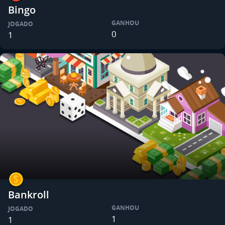
Bingo
GANHOU
JOGADO
0
1
Bankroll
GANHOU
JOGADO
1
1