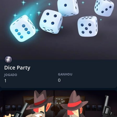
Dice Party
GANHOU
JOGADO
0
1