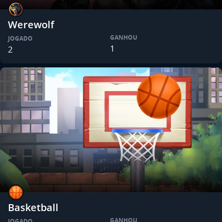
Werewolf
GANHOU
JOGADO
1
2
Basketball
GANHOU
JOGADO