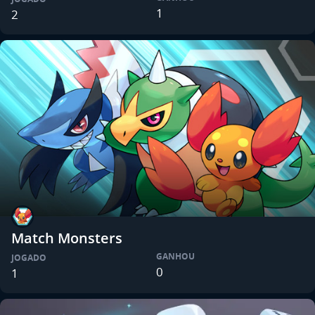
1
2
Match Monsters
GANHOU
JOGADO
0
1