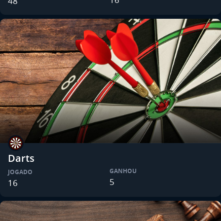
48
Darts
GANHOU
JOGADO
5
16