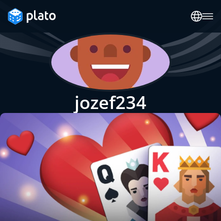
jozef234