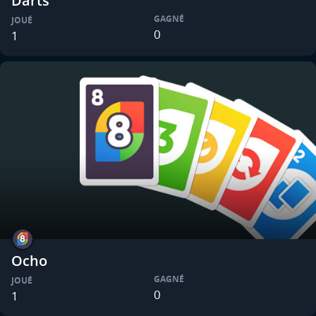
Darts
GAGNÉ
JOUÉ
0
1
Ocho
GAGNÉ
JOUÉ
0
1