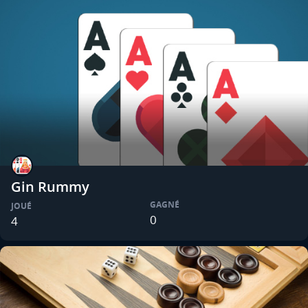
Gin Rummy
GAGNÉ
JOUÉ
0
4