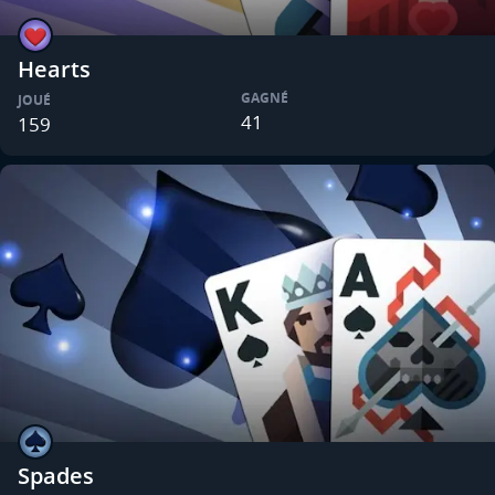
Hearts
GAGNÉ
JOUÉ
41
159
Spades