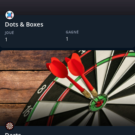
Dots & Boxes
GAGNÉ
JOUÉ
1
1