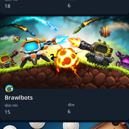
6
18
Brawlbots
जीता
खेला गया
6
15