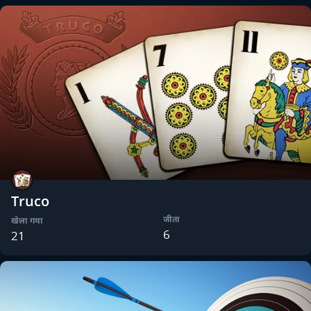
Truco
जीता
खेला गया
6
21