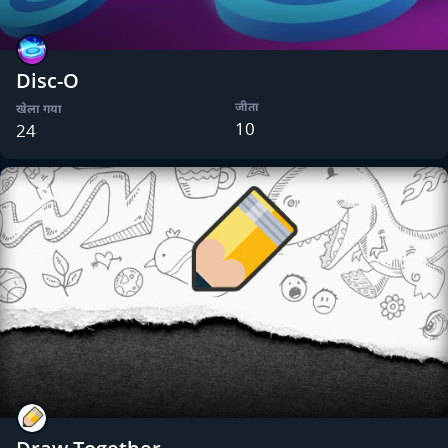
Disc-O
जीता
खेला गया
10
24