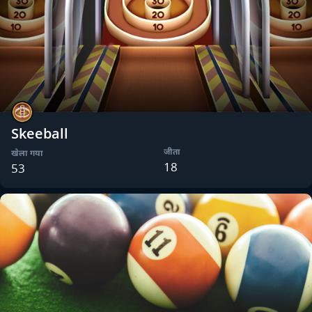
Skeeball
जीता
खेला गया
18
53