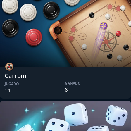
Carrom
GANADO
JUGADO
8
14