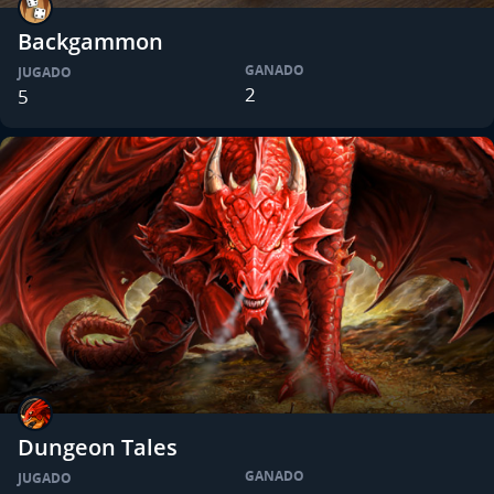
Backgammon
GANADO
JUGADO
2
5
Dungeon Tales
GANADO
JUGADO