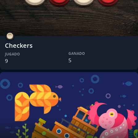
Checkers
GANADO
JUGADO
5
9