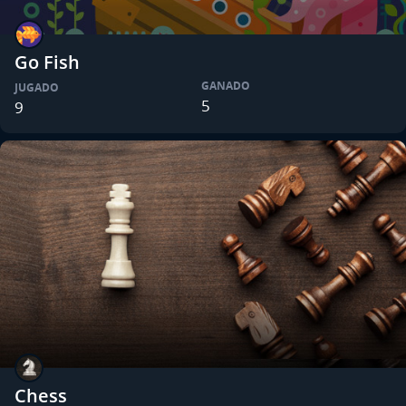
Go Fish
GANADO
JUGADO
5
9
Chess