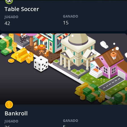
Table Soccer
GANADO
JUGADO
15
42
Bankroll
GANADO
JUGADO
5