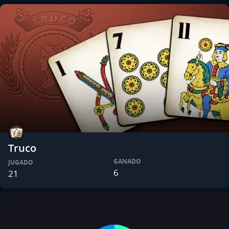
Truco
GANADO
JUGADO
6
21