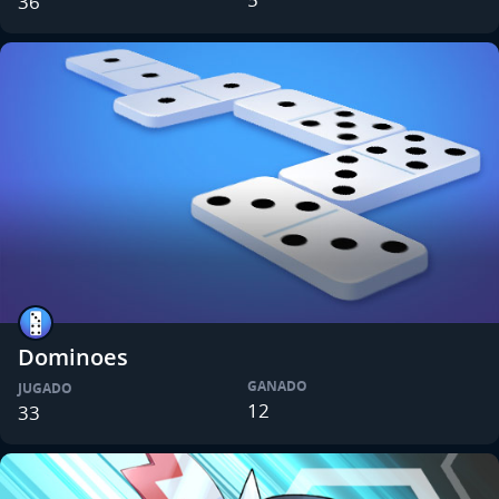
36
Dominoes
GANADO
JUGADO
12
33