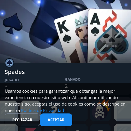
Spades
GANADO
JUGADO
2
3
Usamos cookies para garantizar que obtengas la mejor
experiencia en nuestro sitio web. Al continuar utilizando
nuestro sitio, aceptas el uso de cookies como se describe en
nuestra
Política de Privacidad
.
RECHAZAR
ACEPTAR