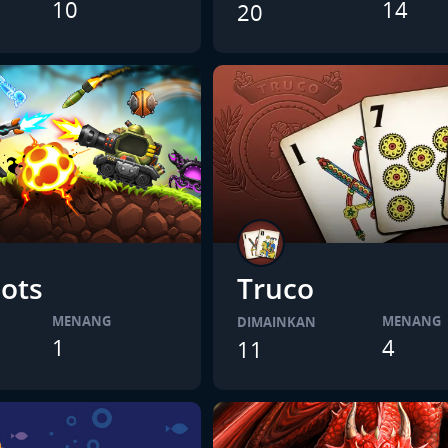
10
14
20
ots
Truco
MENANG
MENANG
DIMAINKAN
1
4
11