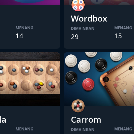
Wordbox
MENANG
MENANG
DIMAINKAN
14
15
29
la
Carrom
MENANG
MENANG
DIMAINKAN