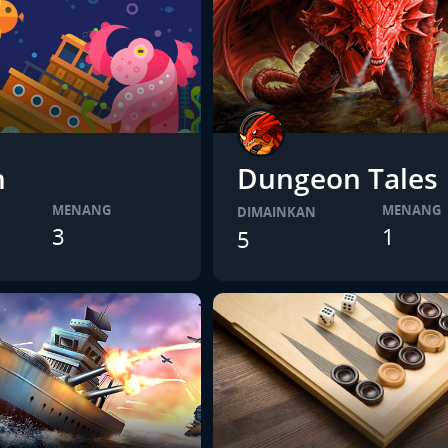
h
Dungeon Tales
MENANG
MENANG
DIMAINKAN
3
1
5