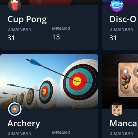
Cup Pong
Disc-O
MENANG
DIMAINKAN
DIMAINKAN
13
31
31
Archery
Manca
MENANG
DIMAINKAN
DIMAINKAN