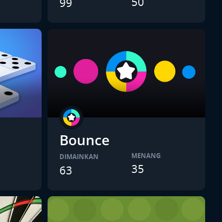
50
99
Bounce
MENANG
DIMAINKAN
35
63