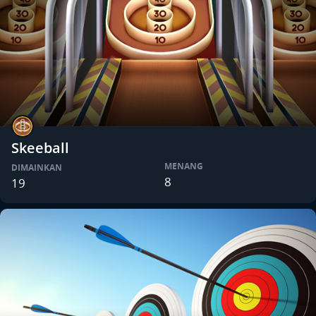
Skeeball
MENANG
DIMAINKAN
8
19