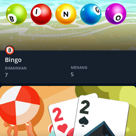
Bingo
MENANG
DIMAINKAN
5
7