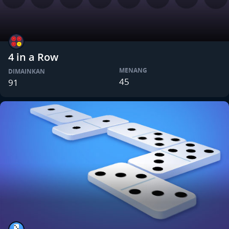
4 in a Row
MENANG
DIMAINKAN
45
91