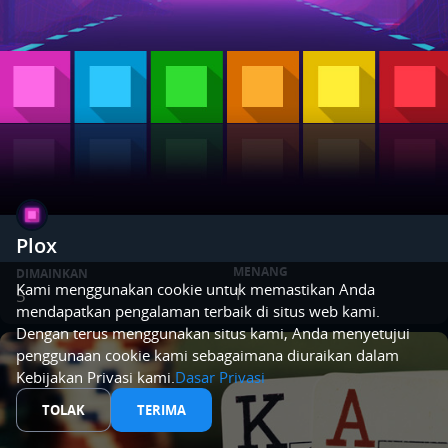
Plox
MENANG
DIMAINKAN
Kami menggunakan cookie untuk memastikan Anda
1
5
mendapatkan pengalaman terbaik di situs web kami.
Dengan terus menggunakan situs kami, Anda menyetujui
penggunaan cookie kami sebagaimana diuraikan dalam
Kebijakan Privasi kami.
Dasar Privasi
TOLAK
TERIMA