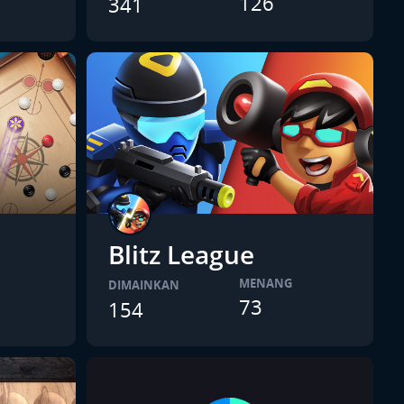
126
341
Blitz League
MENANG
DIMAINKAN
73
154