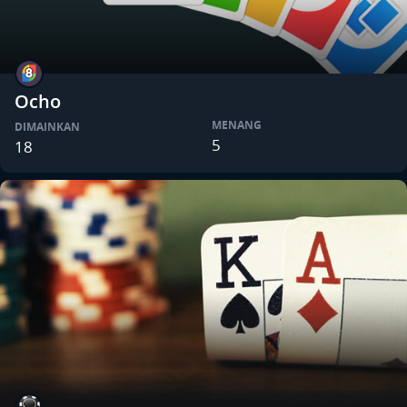
Ocho
MENANG
DIMAINKAN
5
18