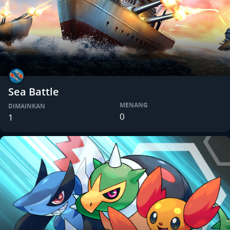
Sea Battle
MENANG
DIMAINKAN
0
1