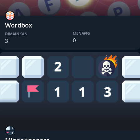
Wordbox
MENANG
DIMAINKAN
0
3