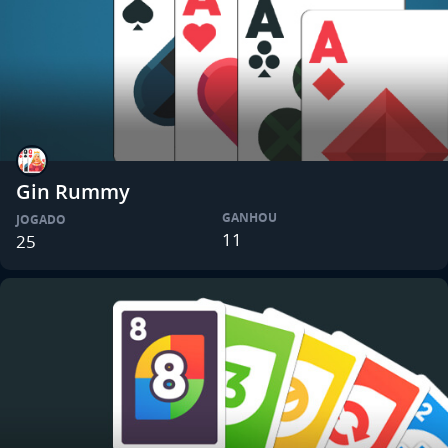
Gin Rummy
GANHOU
JOGADO
11
25