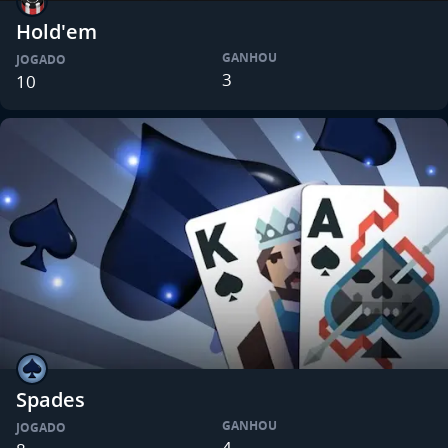
Hold'em
GANHOU
JOGADO
3
10
Spades
GANHOU
JOGADO
4