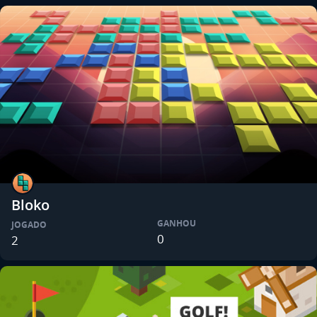
Bloko
GANHOU
JOGADO
0
2