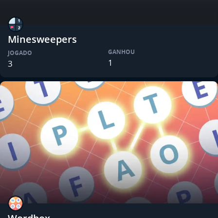
Minesweepers
GANHOU
JOGADO
1
3