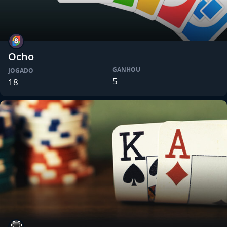
Ocho
GANHOU
JOGADO
5
18