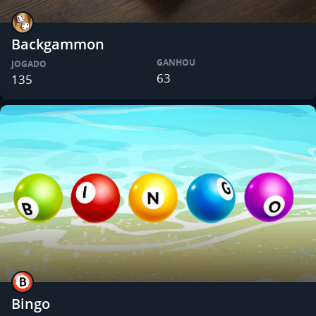
Backgammon
GANHOU
JOGADO
63
135
Bingo