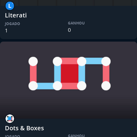
Literati
GANHOU
JOGADO
0
1
Dots & Boxes
GANHOU
JOGADO