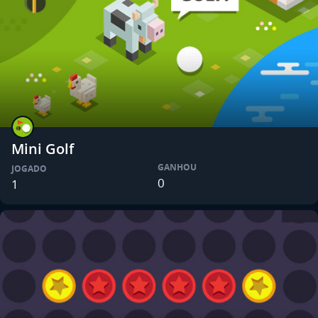
Mini Golf
GANHOU
JOGADO
0
1