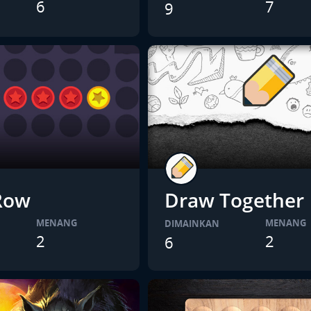
6
7
9
 Row
Draw Together
MENANG
MENANG
DIMAINKAN
2
2
6