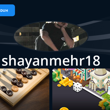
NDUH
shayanmehr18