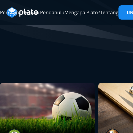
Permainan
Papan Pendahulu
Mengapa Plato?
Tentang
U