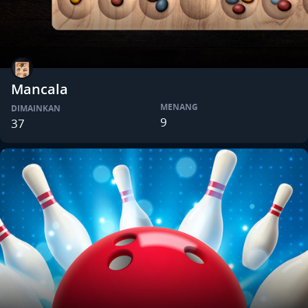
Mancala
MENANG
DIMAINKAN
9
37