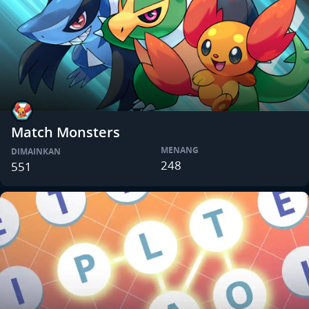
Match Monsters
MENANG
DIMAINKAN
248
551