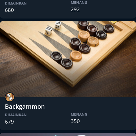
MENANG
DIMAINKAN
292
680
Backgammon
MENANG
DIMAINKAN
350
679