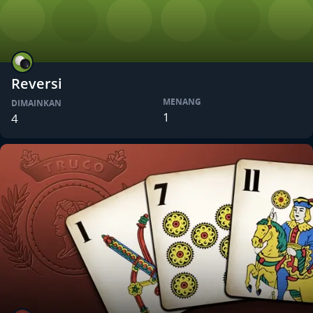
Reversi
MENANG
DIMAINKAN
1
4