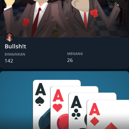
Bullsh!t
MENANG
DIMAINKAN
26
142