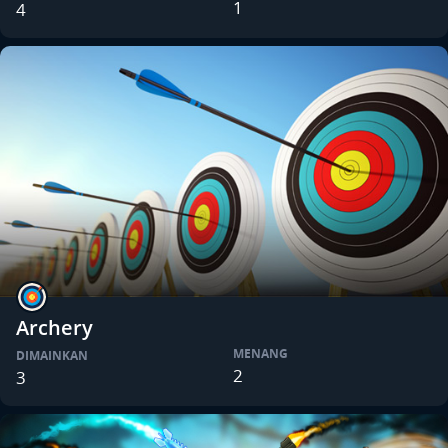
1
4
Archery
MENANG
DIMAINKAN
2
3