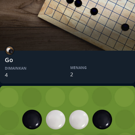
Go
MENANG
DIMAINKAN
2
4