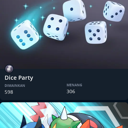
Dice Party
MENANG
DIMAINKAN
306
598