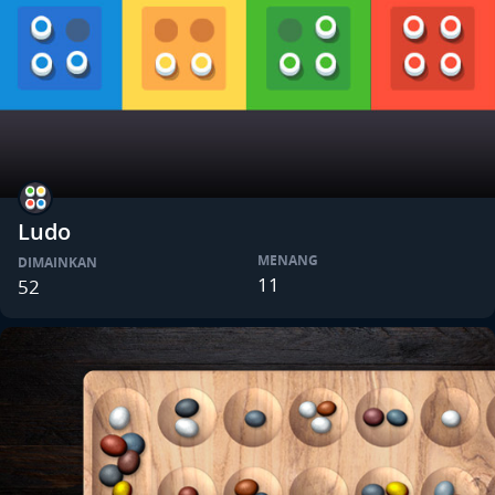
Ludo
MENANG
DIMAINKAN
11
52