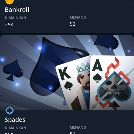
Bankroll
MENANG
DIMAINKAN
52
254
Spades
MENANG
DIMAINKAN
81