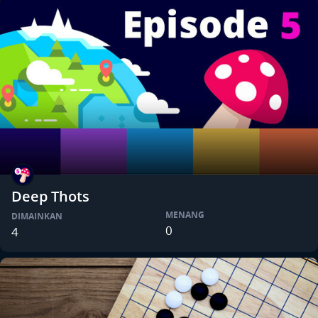
Deep Thots
MENANG
DIMAINKAN
0
4