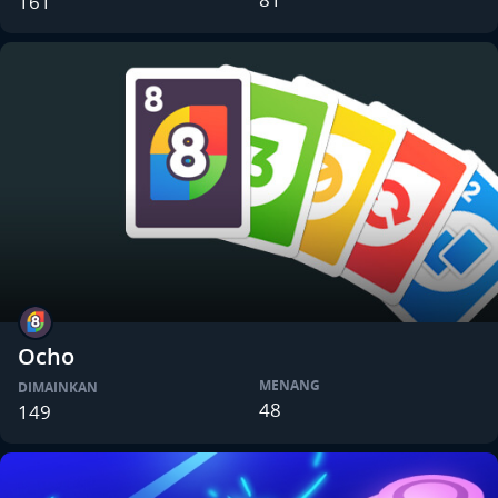
161
Ocho
MENANG
DIMAINKAN
48
149