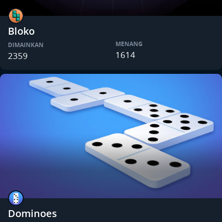
Bloko
MENANG
DIMAINKAN
1614
2359
Dominoes