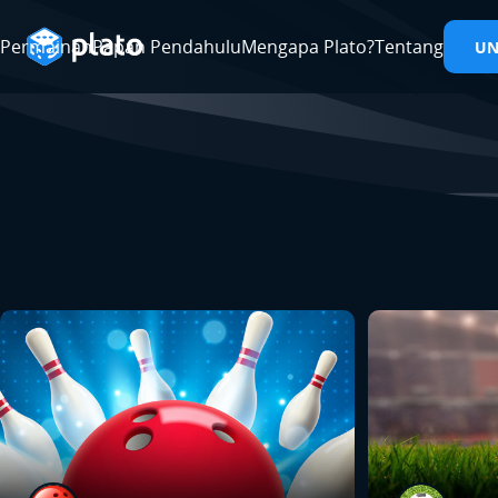
Permainan
Papan Pendahulu
Mengapa Plato?
Tentang
U