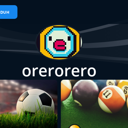
NDUH
orerorero