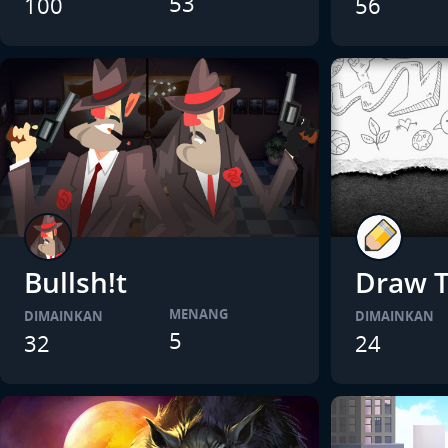
53
100
56
Bullsh!t
Draw T
MENANG
DIMAINKAN
DIMAINKAN
5
32
24