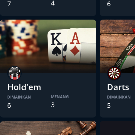
4
7
6
Hold'em
Darts
MENANG
DIMAINKAN
DIMAINKAN
3
6
5