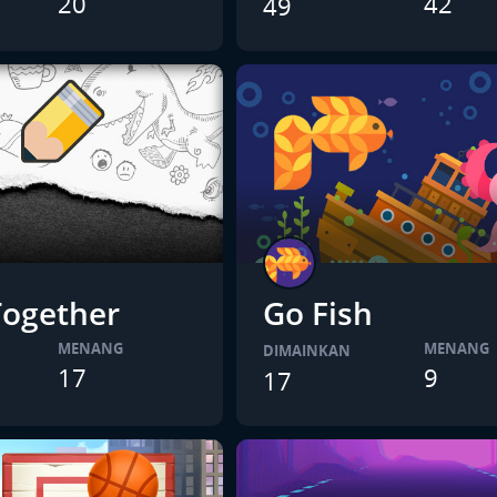
20
42
49
ogether
Go Fish
MENANG
MENANG
DIMAINKAN
17
9
17