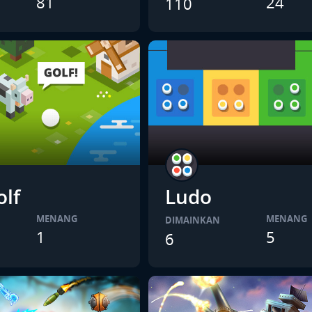
81
24
110
olf
Ludo
MENANG
MENANG
DIMAINKAN
1
5
6