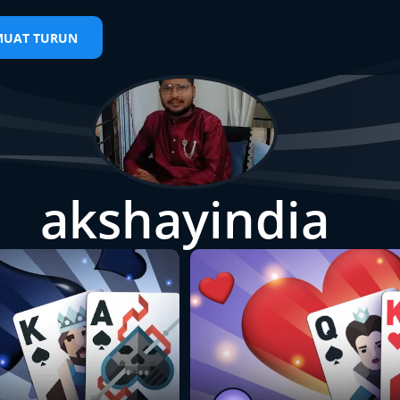
MUAT TURUN
akshayindia