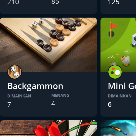
85
210
125
Backgammon
Mini G
MENANG
DIMAINKAN
DIMAINKAN
4
7
6