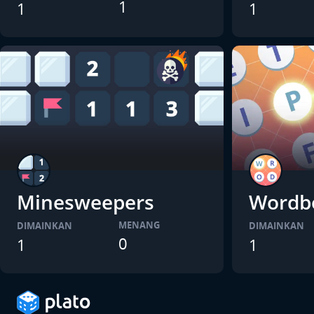
1
1
1
Minesweepers
Wordb
MENANG
DIMAINKAN
DIMAINKAN
0
1
1