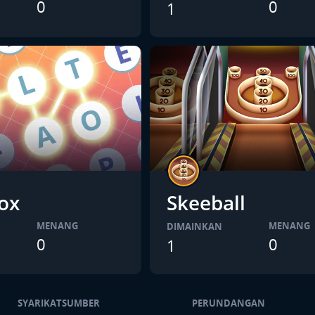
0
0
1
ox
Skeeball
MENANG
MENANG
DIMAINKAN
0
0
1
SYARIKAT
SUMBER
PERUNDANGAN