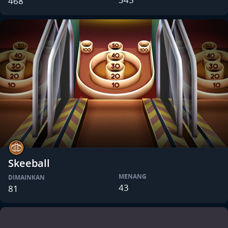
468
Skeeball
MENANG
DIMAINKAN
43
81