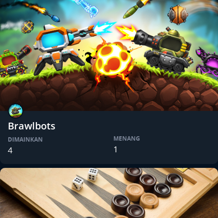
Brawlbots
MENANG
DIMAINKAN
1
4