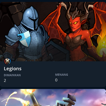
Legions
MENANG
DIMAINKAN
0
2