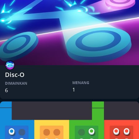
Disc-O
MENANG
DIMAINKAN
1
6