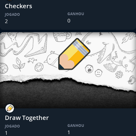
Checkers
GANHOU
JOGADO
0
2
Draw Together
GANHOU
JOGADO
1
1