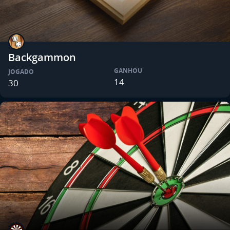
Backgammon
GANHOU
JOGADO
14
30