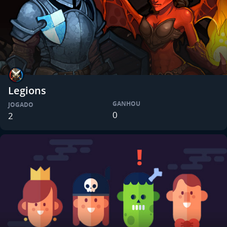
Legions
GANHOU
JOGADO
0
2