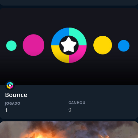
Bounce
GANHOU
JOGADO
0
1