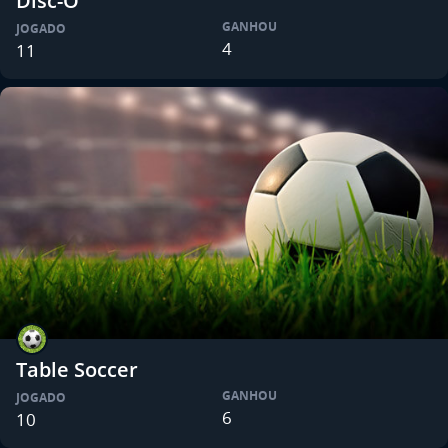
Disc-O
GANHOU
JOGADO
4
11
Table Soccer
GANHOU
JOGADO
6
10