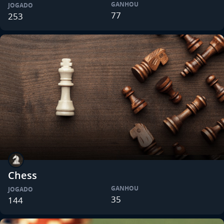
GANHOU
JOGADO
77
253
Chess
GANHOU
JOGADO
35
144