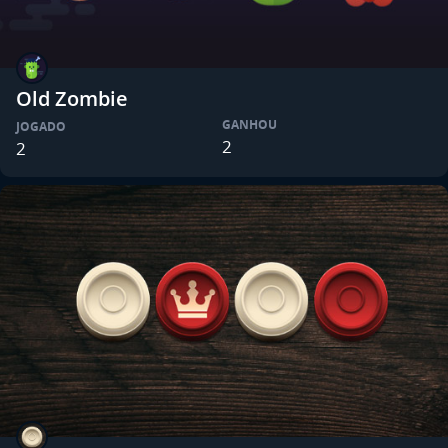
Old Zombie
GANHOU
JOGADO
2
2