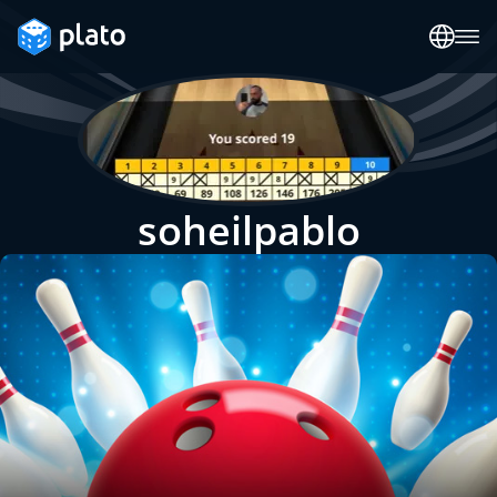
soheilpablo