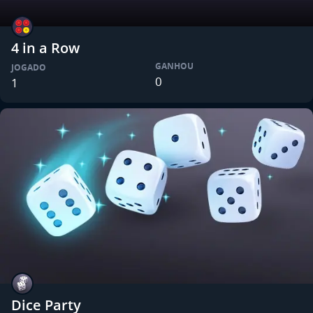
4 in a Row
GANHOU
JOGADO
0
1
Dice Party