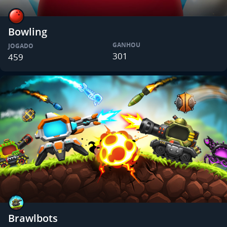
Bowling
GANHOU
JOGADO
301
459
Brawlbots