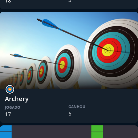
18
Archery
GANHOU
JOGADO
6
17