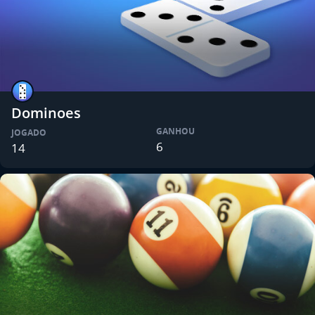
Dominoes
GANHOU
JOGADO
6
14