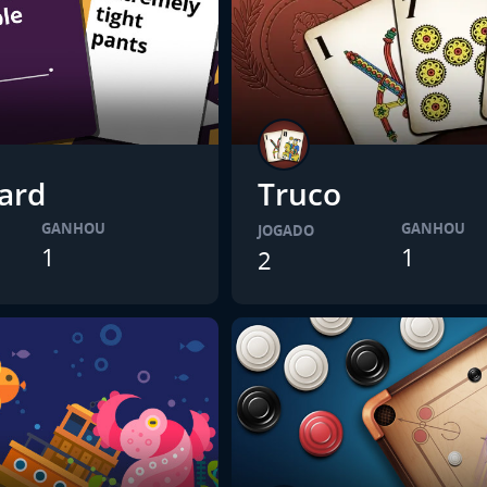
ard
Truco
GANHOU
GANHOU
JOGADO
1
1
2