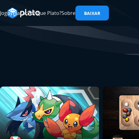
Jogos
Placar
Por que Plato?
Sobre
BAIXAR