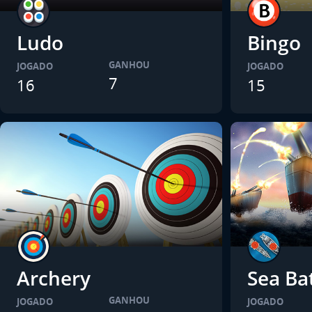
Ludo
Bingo
GANHOU
JOGADO
JOGADO
7
16
15
Archery
Sea Ba
GANHOU
JOGADO
JOGADO