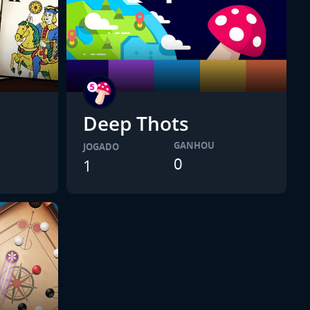
Deep Thots
GANHOU
JOGADO
0
1