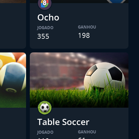
Ocho
GANHOU
JOGADO
198
355
Table Soccer
GANHOU
JOGADO