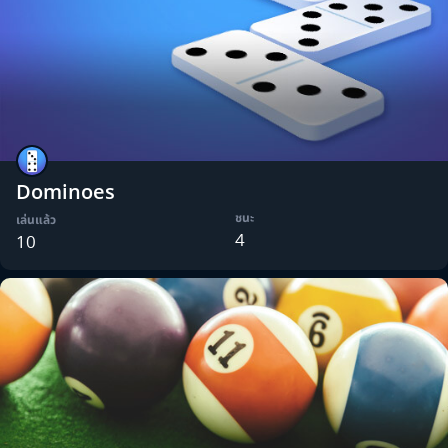
Dominoes
ชนะ
เล่นแล้ว
4
10