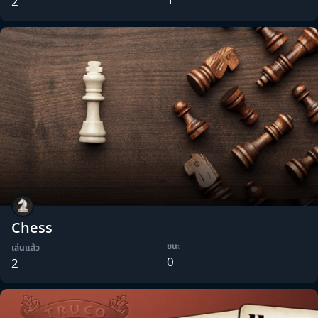
2
Chess
ชนะ
เล่นแล้ว
0
2