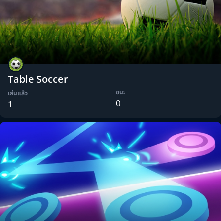
Table Soccer
ชนะ
เล่นแล้ว
0
1