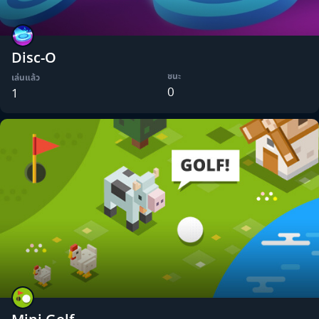
Disc-O
ชนะ
เล่นแล้ว
0
1