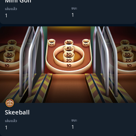
Mini Golf
ชนะ
เล่นแล้ว
1
1
Skeeball
ชนะ
เล่นแล้ว
1
1