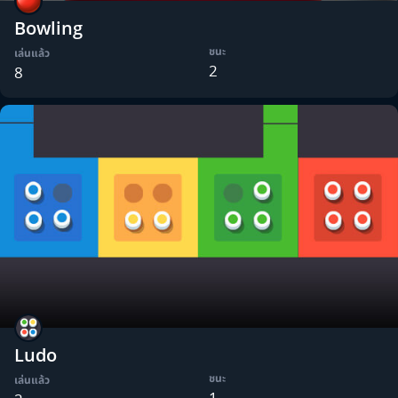
Bowling
ชนะ
เล่นแล้ว
2
8
Ludo
ชนะ
เล่นแล้ว
1