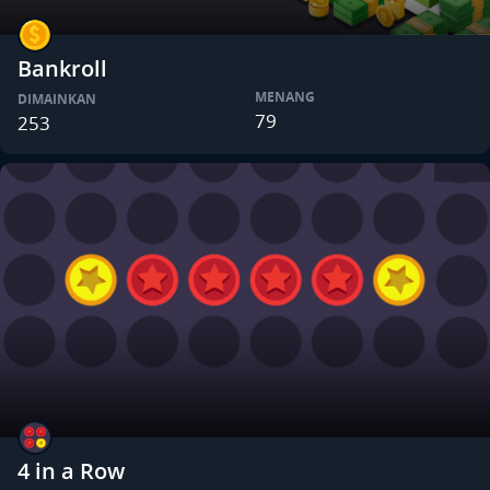
Bankroll
MENANG
DIMAINKAN
79
253
4 in a Row