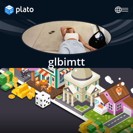
glbimtt