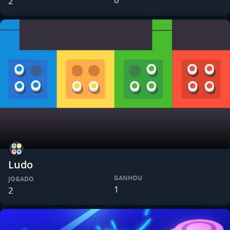
2
Ludo
GANHOU
JOGADO
1
2