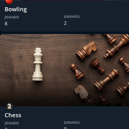
Bowling
GANHOU
JOGADO
2
8
Chess
GANHOU
JOGADO
0