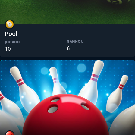
Pool
GANHOU
JOGADO
6
10