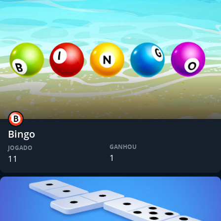
Bingo
GANHOU
JOGADO
1
11