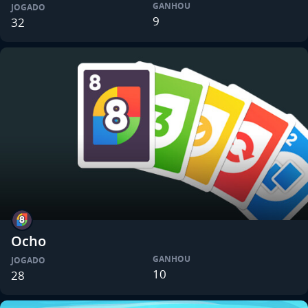
GANHOU
JOGADO
9
32
Ocho
GANHOU
JOGADO
10
28