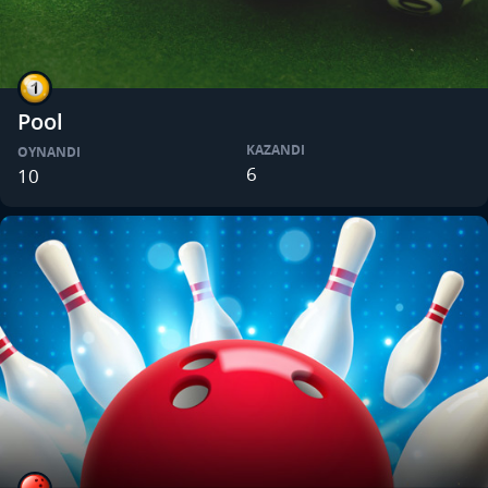
Pool
KAZANDI
OYNANDI
6
10