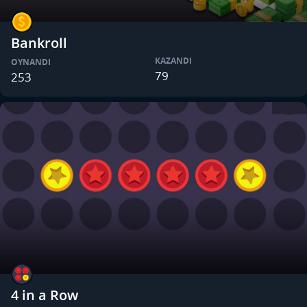
Bankroll
KAZANDI
OYNANDI
79
253
4 in a Row