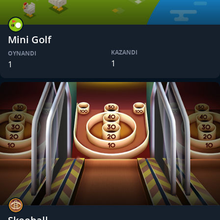
Mini Golf
KAZANDI
OYNANDI
1
1