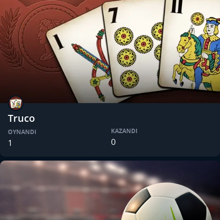
Truco
KAZANDI
OYNANDI
0
1