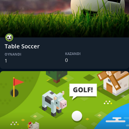
Table Soccer
KAZANDI
OYNANDI
0
1