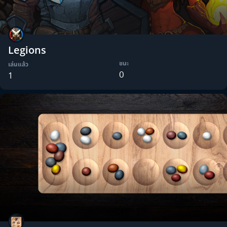
Legions
ชนะ
เล่นแล้ว
0
1