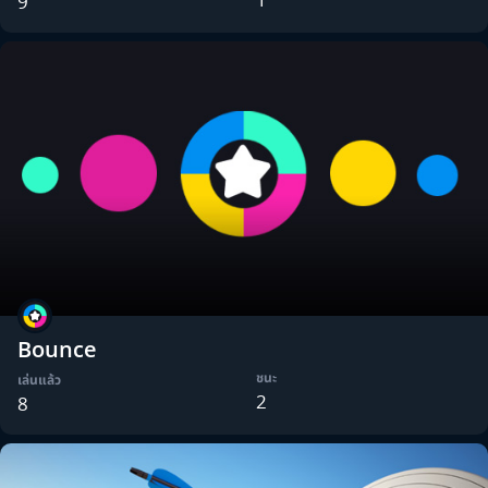
9
Bounce
ชนะ
เล่นแล้ว
2
8