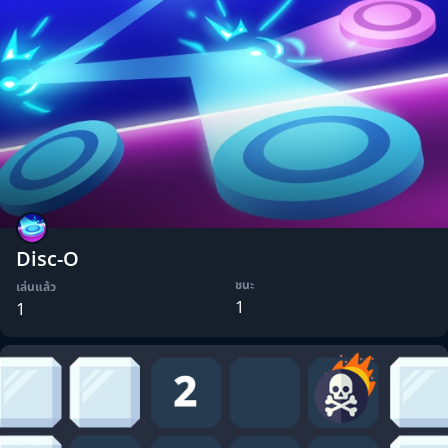
Disc-O
ชนะ
เล่นแล้ว
1
1