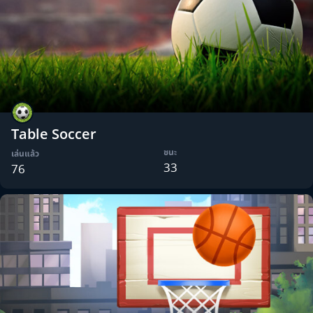
Table Soccer
ชนะ
เล่นแล้ว
33
76