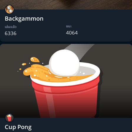
Backgammon
ชนะ
เล่นแล้ว
4064
6336
Cup Pong