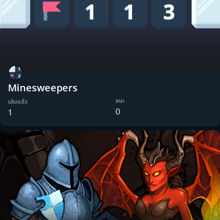
Minesweepers
ชนะ
เล่นแล้ว
0
1