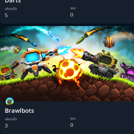
Darts
ชนะ
เล่นแล้ว
0
5
Brawlbots
ชนะ
เล่นแล้ว
0
3