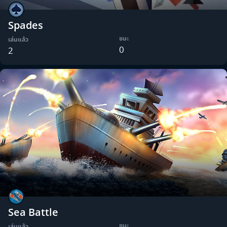
Spades
ชนะ
เล่นแล้ว
0
2
Sea Battle
ชนะ
เล่นแล้ว