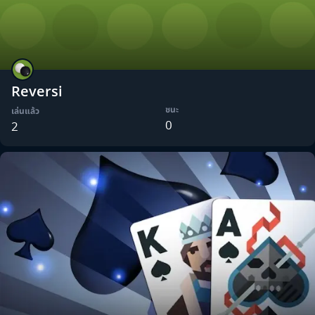
Reversi
ชนะ
เล่นแล้ว
0
2