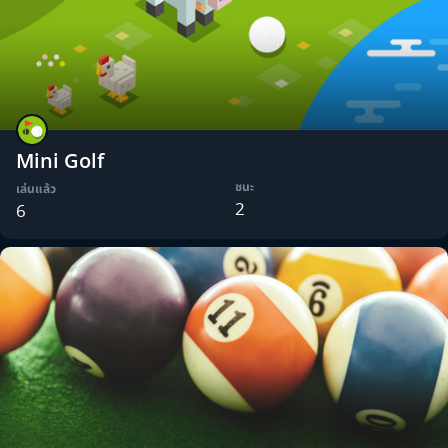
Mini Golf
ชนะ
เล่นแล้ว
2
6