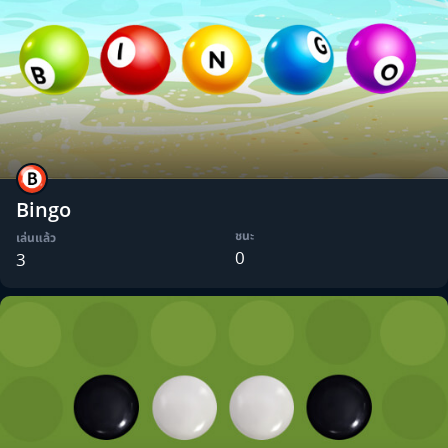
Bingo
ชนะ
เล่นแล้ว
0
3