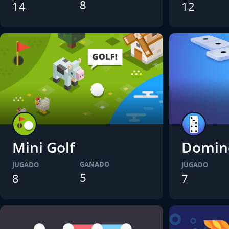
8
14
12
Mini Golf
Domin
GANADO
JUGADO
JUGADO
5
8
7