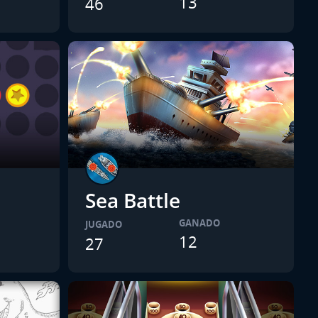
13
46
Sea Battle
GANADO
JUGADO
12
27