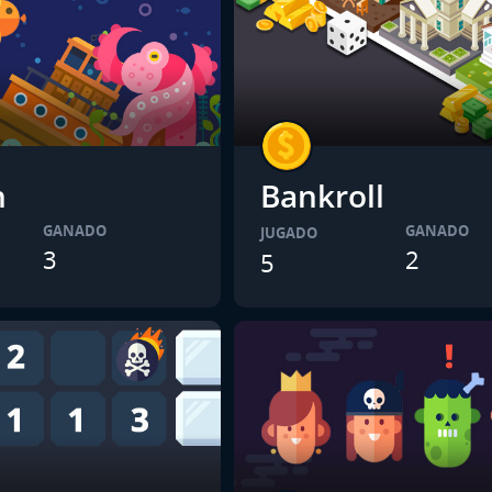
h
Bankroll
GANADO
GANADO
JUGADO
3
2
5