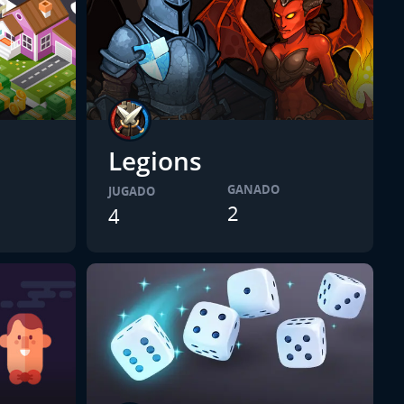
Legions
GANADO
JUGADO
2
4