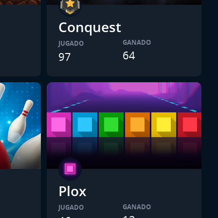
Conquest
GANADO
JUGADO
64
97
Plox
GANADO
JUGADO