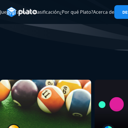
Juegos
Tabla de clasificación
¿Por qué Plato?
Acerca de
DE