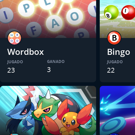
Wordbox
Bingo
GANADO
JUGADO
JUGADO
3
23
22