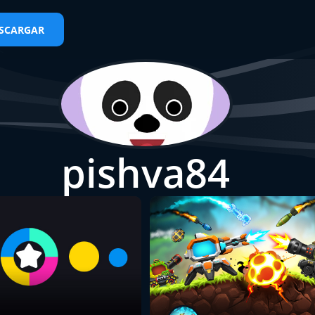
SCARGAR
pishva84