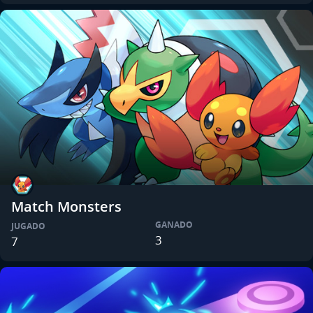
Match Monsters
GANADO
JUGADO
3
7