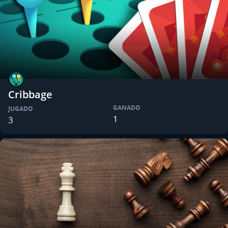
Cribbage
GANADO
JUGADO
1
3