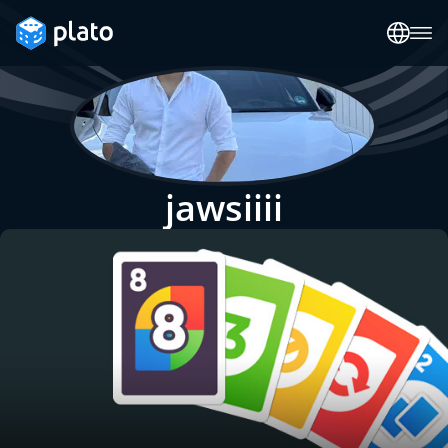
jawsiiii