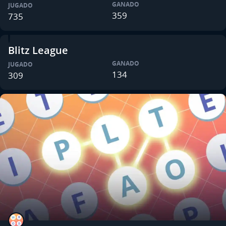
GANADO
JUGADO
359
735
Blitz League
GANADO
JUGADO
134
309