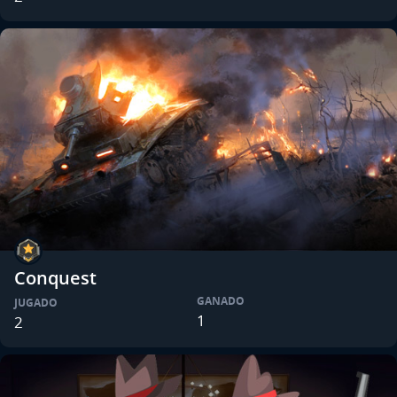
Conquest
GANADO
JUGADO
1
2