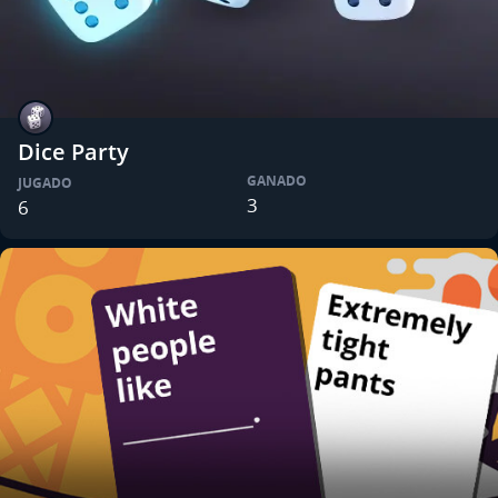
Dice Party
GANADO
JUGADO
3
6