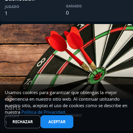
GANADO
JUGADO
0
1
Usamos cookies para garantizar que obtengas la mejor
experiencia en nuestro sitio web. Al continuar utilizando
nuestro sitio, aceptas el uso de cookies como se describe en
Darts
nuestra
Política de Privacidad
.
GANADO
JUGADO
1
RECHAZAR
ACEPTAR
1