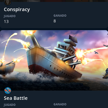
Conspiracy
GANADO
JUGADO
8
13
Sea Battle
GANADO
JUGADO