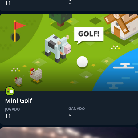
6
11
Mini Golf
GANADO
JUGADO
6
11