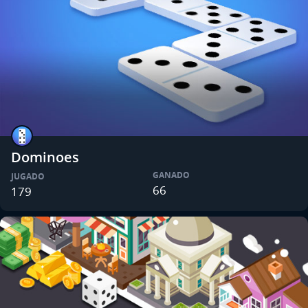
Dominoes
GANADO
JUGADO
66
179