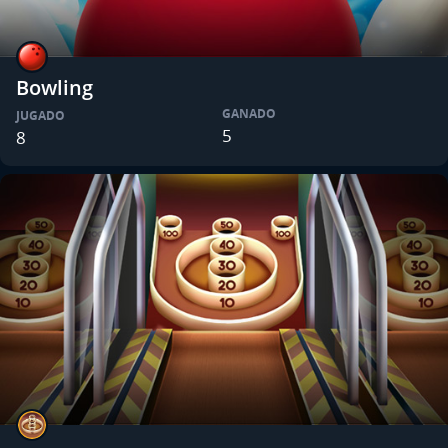
Bowling
GANADO
JUGADO
5
8