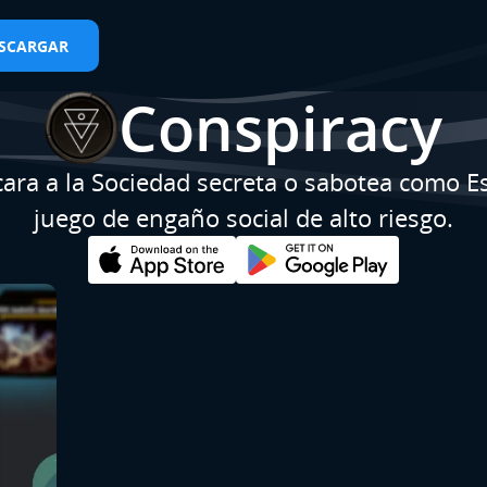
SCARGAR
Conspiracy
ra a la Sociedad secreta o sabotea como Es
juego de engaño social de alto riesgo.