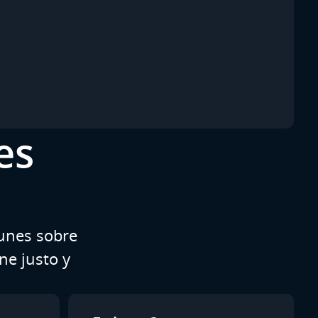
es
unes sobre
ne justo y