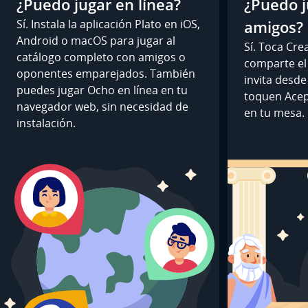
¿Puedo jugar en línea?
¿Puedo j
Sí. Instala la aplicación Plato en iOS,
amigos?
Android o macOS para jugar al
Sí. Toca Cre
catálogo completo con amigos o
comparte el 
oponentes emparejados. También
invita desd
puedes jugar Ocho en línea en tu
toquen Acep
navegador web, sin necesidad de
en tu mesa.
instalación.