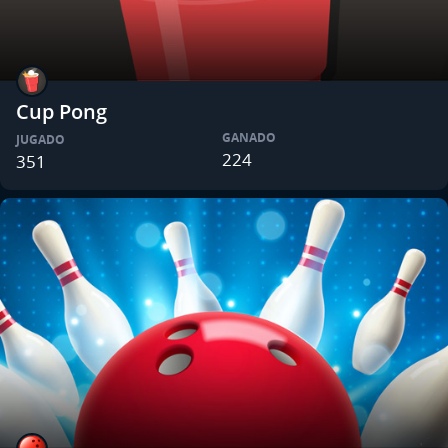
Cup Pong
GANADO
JUGADO
224
351