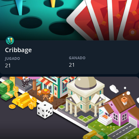
Cribbage
GANADO
JUGADO
21
21