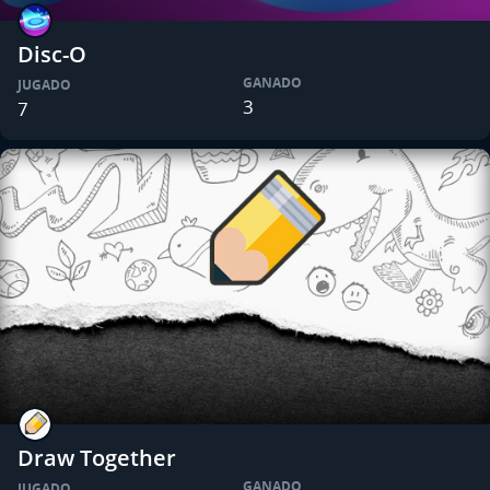
Disc-O
GANADO
JUGADO
3
7
Draw Together
GANADO
JUGADO