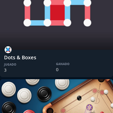
Dots & Boxes
GANADO
JUGADO
0
3