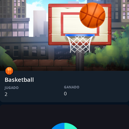
Basketball
GANADO
JUGADO
0
2