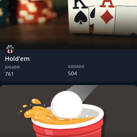
Hold'em
GANADO
JUGADO
504
761