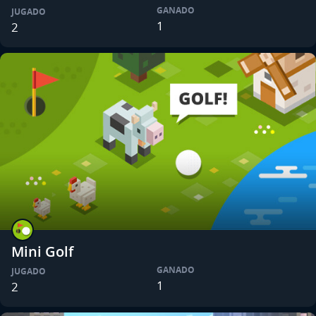
GANADO
JUGADO
1
2
Mini Golf
GANADO
JUGADO
1
2