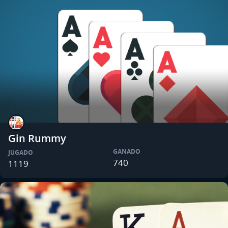
Gin Rummy
GANADO
JUGADO
740
1119