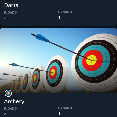
Darts
GANADO
JUGADO
1
4
Archery
GANADO
JUGADO
1
4