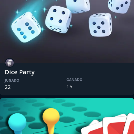
Dice Party
GANADO
JUGADO
16
22