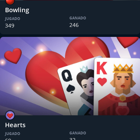
Bowling
GANADO
JUGADO
246
349
Hearts
GANADO
JUGADO
32