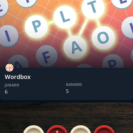
Wordbox
GANADO
JUGADO
5
6