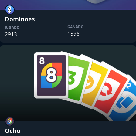
Dominoes
GANADO
JUGADO
1596
2913
Ocho