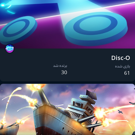
Disc-O
برنده شد
بازی شده
30
61