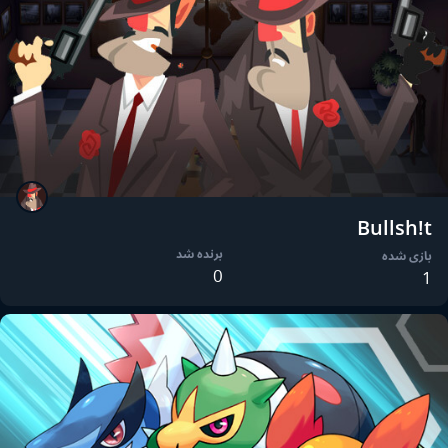
Bullsh!t
برنده شد
بازی شده
0
1